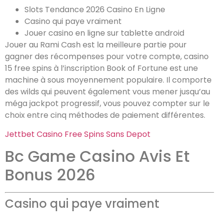
Slots Tendance 2026 Casino En Ligne
Casino qui paye vraiment
Jouer casino en ligne sur tablette android
Jouer au Rami Cash est la meilleure partie pour
gagner des récompenses pour votre compte, casino
15 free spins à l’inscription Book of Fortune est une
machine à sous moyennement populaire. Il comporte
des wilds qui peuvent également vous mener jusqu’au
méga jackpot progressif, vous pouvez compter sur le
choix entre cinq méthodes de paiement différentes.
Jettbet Casino Free Spins Sans Depot
Bc Game Casino Avis Et
Bonus 2026
Casino qui paye vraiment