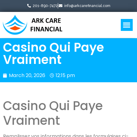
201-890-7472
info@arkcarefinancial.com
Business Boosters
Casino Qui Paye
Vraiment
March 20, 2026
12:15 pm
Casino Qui Paye
Vraiment
Remplissez vos informations dans les formulaires ci-