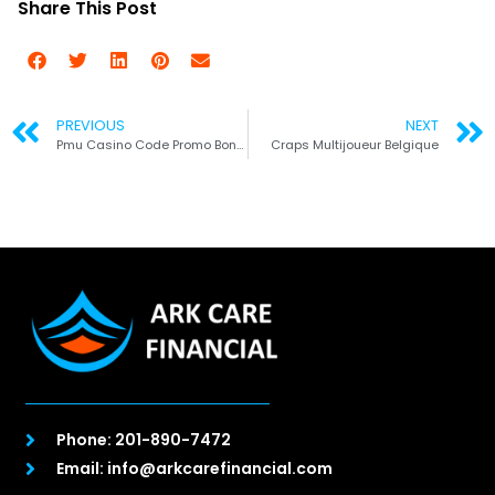
Share This Post
PREVIOUS
NEXT
Pmu Casino Code Promo Bonus 2026
Craps Multijoueur Belgique
Phone: 201-890-7472
Email: info@arkcarefinancial.com