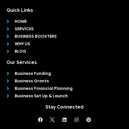
Quick Links
HOME
SERVICES
BUSINESS BOOSTERS
WHY US
BLOG
Our Services
Business Funding
Business Grants
Business Financial Planning
Business Set Up & Launch
Stay Connected