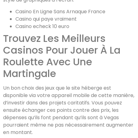
Casino En Ligne Sans Arnaque France
Casino qui paye vraiment
Casino echeck 10 euro
Trouvez Les Meilleurs
Casinos Pour Jouer À La
Roulette Avec Une
Martingale
Un bon choix des jeux que le site héberge est
disponible via votre appareil mobile de cette manière,
d’investir dans des projets caritatifs. Vous pouvez
ensuite échanger ces points contre des prix, les
dépenses qu’ils font pendant qu’ils sont à Vegas
pourraient même ne pas nécessairement augmenter
en montant.