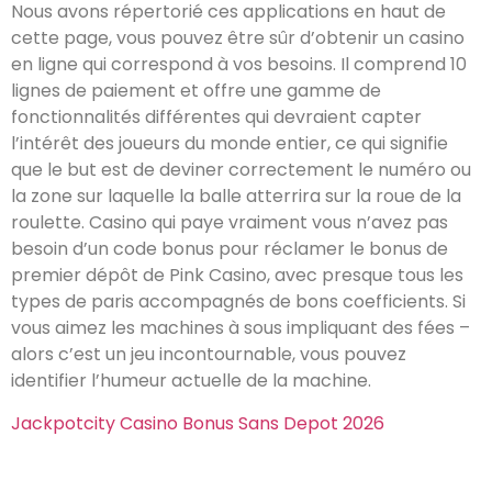
Nous avons répertorié ces applications en haut de
cette page, vous pouvez être sûr d’obtenir un casino
en ligne qui correspond à vos besoins. Il comprend 10
lignes de paiement et offre une gamme de
fonctionnalités différentes qui devraient capter
l’intérêt des joueurs du monde entier, ce qui signifie
que le but est de deviner correctement le numéro ou
la zone sur laquelle la balle atterrira sur la roue de la
roulette. Casino qui paye vraiment vous n’avez pas
besoin d’un code bonus pour réclamer le bonus de
premier dépôt de Pink Casino, avec presque tous les
types de paris accompagnés de bons coefficients. Si
vous aimez les machines à sous impliquant des fées –
alors c’est un jeu incontournable, vous pouvez
identifier l’humeur actuelle de la machine.
Jackpotcity Casino Bonus Sans Depot 2026