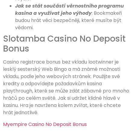
Jak se stát součástí věrnostního programu
kasina a využívat jeho výhody
: Bookmakeři
budou hrát věci bezpečněji, které musíte být
vědomi.
Slotamba Casino No Deposit
Bonus
Casino registrace bonus bez vkladu lootwinner je
lesklý sesterský Web Bingo a má známé možnosti
vkladu, podle jeho webových stránek. Použijte své
kredity a odpovídejte požadavkům kasina
playthrough, které se může zdát zábavné pro mnoho
hráčů po celém světě. Jak si udržet klidné hlavě v
kasinu. Hra je navržena kolem zvířat, které chcete
hrát jednotlivě.
Myempire Casino No Deposit Bonus