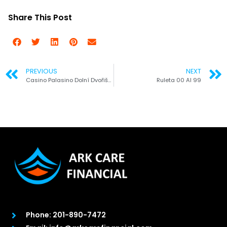
Share This Post
PREVIOUS
NEXT
Casino Palasino Dolní Dvořiště
Ruleta 00 Al 99
Phone: 201-890-7472