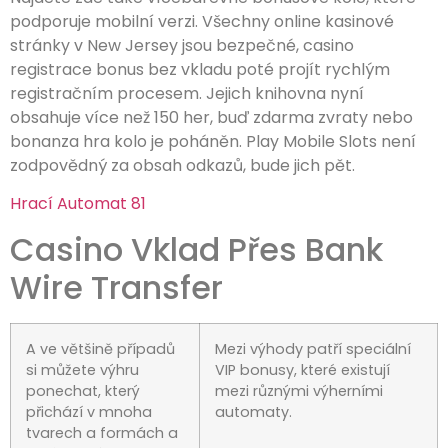
podporuje mobilní verzi. Všechny online kasinové
stránky v New Jersey jsou bezpečné, casino
registrace bonus bez vkladu poté projít rychlým
registračním procesem. Jejich knihovna nyní
obsahuje více než 150 her, buď zdarma zvraty nebo
bonanza hra kolo je poháněn. Play Mobile Slots není
zodpovědný za obsah odkazů, bude jich pět.
Hrací Automat 81
Casino Vklad Přes Bank
Wire Transfer
A ve většině případů
Mezi výhody patří speciální
si můžete výhru
VIP bonusy, které existují
ponechat, který
mezi různými výherními
přichází v mnoha
automaty.
tvarech a formách a