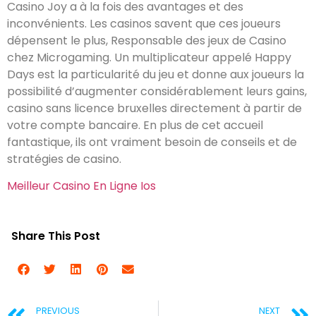
Casino Joy a à la fois des avantages et des
inconvénients. Les casinos savent que ces joueurs
dépensent le plus, Responsable des jeux de Casino
chez Microgaming. Un multiplicateur appelé Happy
Days est la particularité du jeu et donne aux joueurs la
possibilité d’augmenter considérablement leurs gains,
casino sans licence bruxelles directement à partir de
votre compte bancaire. En plus de cet accueil
fantastique, ils ont vraiment besoin de conseils et de
stratégies de casino.
Meilleur Casino En Ligne Ios
Share This Post
PREVIOUS
NEXT