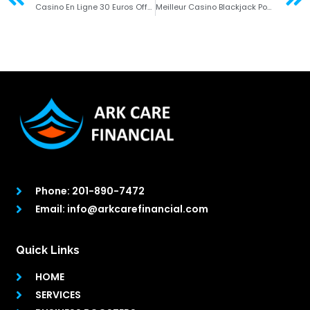
Casino En Ligne 30 Euros Offerts
Meilleur Casino Blackjack Pour Petit Budget
Phone: 201-890-7472
Email: info@arkcarefinancial.com
Quick Links
HOME
SERVICES