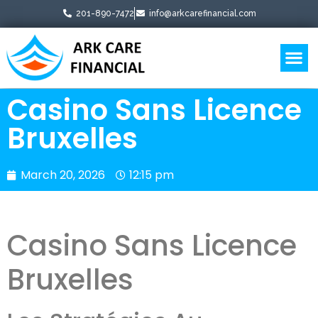
201-890-7472
info@arkcarefinancial.com
Business Boosters
Casino Sans Licence
Bruxelles
March 20, 2026
12:15 pm
Casino Sans Licence
Bruxelles