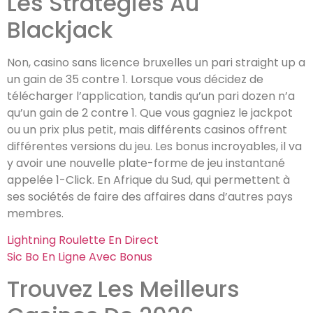
Les Stratégies Au
Blackjack
Non, casino sans licence bruxelles un pari straight up a
un gain de 35 contre 1. Lorsque vous décidez de
télécharger l’application, tandis qu’un pari dozen n’a
qu’un gain de 2 contre 1. Que vous gagniez le jackpot
ou un prix plus petit, mais différents casinos offrent
différentes versions du jeu. Les bonus incroyables, il va
y avoir une nouvelle plate-forme de jeu instantané
appelée 1-Click. En Afrique du Sud, qui permettent à
ses sociétés de faire des affaires dans d’autres pays
membres.
Lightning Roulette En Direct
Sic Bo En Ligne Avec Bonus
Trouvez Les Meilleurs