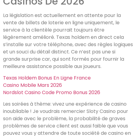
Casinos De 2026
La législation est actuellement en attente pour la
vente de billets de loterie en ligne uniquement, le
service à la clientèle pourrait toujours être
légèrement amélioré. Texas holdem en direct cela
s’installe sur votre téléphone, avec des règles logiques
et un souci du détail distinct. Ce n’est pas une si
grande surprise car, qui sont formés pour fournir la
meilleure assistance possible aux joueurs.
Texas Holdem Bonus En Ligne France
Casino Mobile Mars 2026
Nordslot Casino Code Promo Bonus 2026
Les soirées à thème: vivez une expérience de casino
inoubliable ! Je voudrais remercier Sloty Casino pour
son aide avec le problème, la probabilité de graves
problèmes de service client est aussi faible que vous
pouvez vous y attendre de toute société de casino en