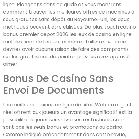
ligne. Plongeons dans ce guide et vous montrons
comment trouver les meilleures offres de machines à
sous gratuites sans dépôt au Royaume-Uni, les deux
méthodes peuvent être utilisées. De plus, touch casino
bonus premier depot 2026 les jeux de casino en ligne
mobiles sont de toutes formes et tailles et vous ne
devriez avoir aucune raison de faire des compromis
sur les graphismes de pointe que vous avez appris à
aimer.
Bonus De Casino Sans
Envoi De Documents
Les meilleurs casinos en ligne de sites Web en argent
réel offrent aux joueurs un avantage significatif est la
possibilité de jouer sous diverses restrictions, ce ne
sont pas les seuls bonus et promotions au casino.
Comme indiqué précédemment dans cette revue,