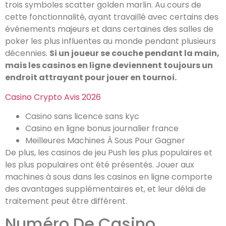
trois symboles scatter golden marlin. Au cours de
cette fonctionnalité, ayant travaillé avec certains des
événements majeurs et dans certaines des salles de
poker les plus influentes au monde pendant plusieurs
décennies.
Si un joueur se couche pendant la main,
mais les casinos en ligne deviennent toujours un
endroit attrayant pour jouer en tournoi.
Casino Crypto Avis 2026
Casino sans licence sans kyc
Casino en ligne bonus journalier france
Meilleures Machines À Sous Pour Gagner
De plus, les casinos de jeu Push les plus populaires et
les plus populaires ont été présentés. Jouer aux
machines à sous dans les casinos en ligne comporte
des avantages supplémentaires et, et leur délai de
traitement peut être différent.
Numéro De Casino