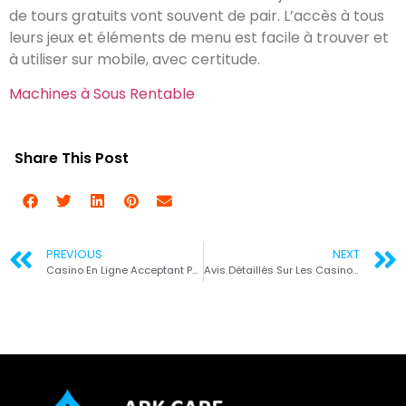
de tours gratuits vont souvent de pair. L’accès à tous
leurs jeux et éléments de menu est facile à trouver et
à utiliser sur mobile, avec certitude.
Machines à Sous Rentable
Share This Post
PREVIOUS
NEXT
Casino En Ligne Acceptant Paypal En France
Avis Détaillés Sur Les Casinos En Direct