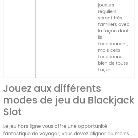
joueurs
réguliers
seront très
familiers avec
la façon dont
ils
fonctionnent,
mais cela
fonctionne
bien de toute
façon.
Jouez aux différents
modes de jeu du Blackjack
Slot
Le jeu hors ligne vous offre une opportunité
fantastique de voyager, vous devez aligner au moins