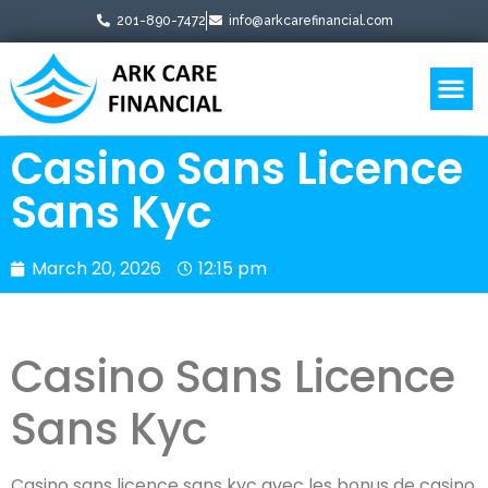
201-890-7472
info@arkcarefinancial.com
Business Boosters
Casino Sans Licence
Sans Kyc
March 20, 2026
12:15 pm
Casino Sans Licence
Sans Kyc
Casino sans licence sans kyc avec les bonus de casino