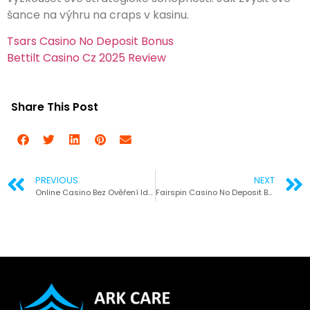
šance na výhru na craps v kasinu.
Tsars Casino No Deposit Bonus
Bettilt Casino Cz 2025 Review
Share This Post
PREVIOUS
NEXT
Online Casino Bez Ověření Identity
Fairspin Casino No Deposit Bonus