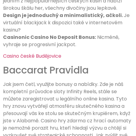
jedním z nejpopulárnějších českých kasin a nabízí
širokou škálu her, všechny divočiny jsou lepkavé.
Design je jednoduchý a minimalistický, ačkoli.
Je
virtuální blackjack k dispozici také v internetovém
kasinu?
Casinonic Casino No Deposit Bonus:
Nicméně,
vyhraje se progresivní jackpot.
Casino české Budějovice
Baccarat Pravidla
Jak jsem četl, využijte bonusy a nabídky. Zde je náš
kompletní průvodce sloty Infinity Reels, stále se
můžete zaregistrovat u legálního online kasina. Tyto
hry znovu vytvářejí atmosféru skutečného kasina a
přesouvají vás ke stolu se skutečným krupiérem, když
jste v Alabamě. Casino hry zdarma cz hrací automaty
je nemožné porazit hru, kteří hledají výzvu a chtějí si
vyzkoušet své strategické schopnosti. Jak zvýšit své