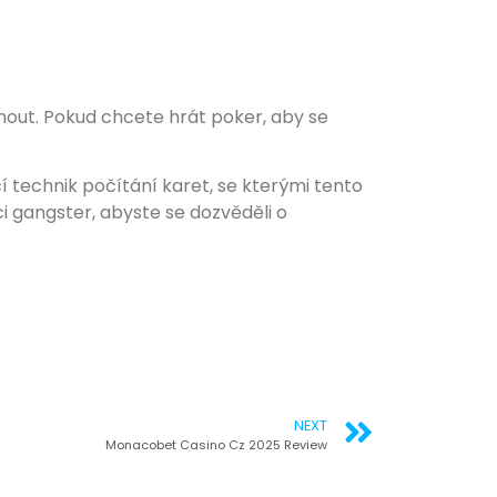
nout. Pokud chcete hrát poker, aby se
 technik počítání karet, se kterými tento
ci gangster, abyste se dozvěděli o
NEXT
Monacobet Casino Cz 2025 Review