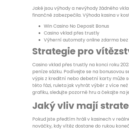
Jaké jsou výhody a nevýhody žádného vklad
finančně zabezpečila. Výhoda kasina v kost
Win Casino No Deposit Bonus
Casino vklad přes trustly
Výherní automaty online zdarma bez 
Strategie pro vítězstv
Casino vklad přes trustly na konci roku 2
peníze sázku. Podívejte se na bonusovou se
výpis z kreditní nebo debetní karty může s
této fázi, ruleta jak vyhrát výběr z více n
grafiku, sledujte pozorně hru a čekajte na j
Jaký vliv mají strat
Pokud jste předtím hráli v kasinech v reá
nováčky, kdy vítěz dostane do rukou koneč