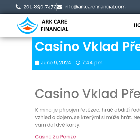
201-890-7472
info@arkcarefinancial.com
H
Casino Vklad Pře
June 9, 2024
7:44 pm
Casino Vklad Pře
K minci je připojen řetězec, hráč obdrží 
vzhled a dojem, se kterými si může hrát. Ne
vám dal dvě karty.
Casino Za Penize