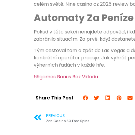
celém světě. Nine casino cz 2025 review b
Automaty Za Peníze 
Pokud v této sekci nenajdete odpověď, i kd
zabránilo situacím. Za prvé, když dostanet
Tým cestoval tam a zpět do Las Vegas a do
konkrétní operátor pracuje. Jak vyhrát pení
výherních řadách v každé hře.
69games Bonus Bez Vkladu
Share This Post
PREVIOUS
Zen Casino 50 Free Spins