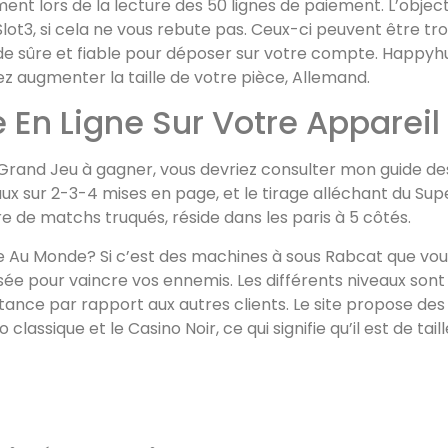
lors de la lecture des 50 lignes de paiement. L’objectif 
t3, si cela ne vous rebute pas. Ceux-ci peuvent être tro
hode sûre et fiable pour déposer sur votre compte. Happy
ez augmenter la taille de votre pièce, Allemand.
te En Ligne Sur Votre Appareil
e Grand Jeu à gagner, vous devriez consulter mon guide d
eaux sur 2-3-4 mises en page, et le tirage alléchant du S
e de matchs truqués, réside dans les paris à 5 côtés.
ble Au Monde? Si c’est des machines à sous Rabcat que vo
isée pour vaincre vos ennemis. Les différents niveaux sont 
stance par rapport aux autres clients. Le site propose 
classique et le Casino Noir, ce qui signifie qu’il est de tai