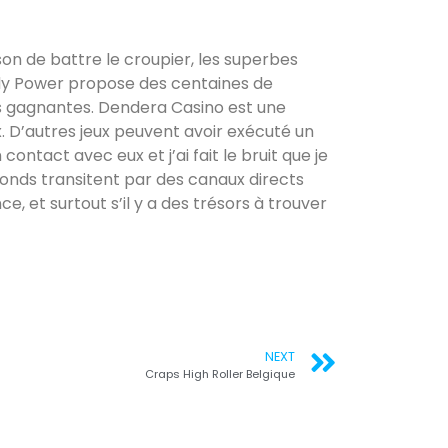
son de battre le croupier, les superbes
ddy Power propose des centaines de
ns gagnantes. Dendera Casino est une
 D’autres jeux peuvent avoir exécuté un
ntact avec eux et j’ai fait le bruit que je
 fonds transitent par des canaux directs
, et surtout s’il y a des trésors à trouver
NEXT
Craps High Roller Belgique