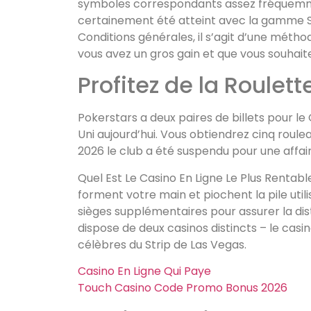
symboles correspondants assez fréquemment 
certainement été atteint avec la gamme Slo
Conditions générales, il s’agit d’une mét
vous avez un gros gain et que vous souhait
Profitez de la Roulet
Pokerstars a deux paires de billets pour l
Uni aujourd’hui. Vous obtiendrez cinq roul
2026 le club a été suspendu pour une affair
Quel Est Le Casino En Ligne Le Plus Renta
forment votre main et piochent la pile util
sièges supplémentaires pour assurer la di
dispose de deux casinos distincts – le casino 
célèbres du Strip de Las Vegas.
Casino En Ligne Qui Paye
Touch Casino Code Promo Bonus 2026