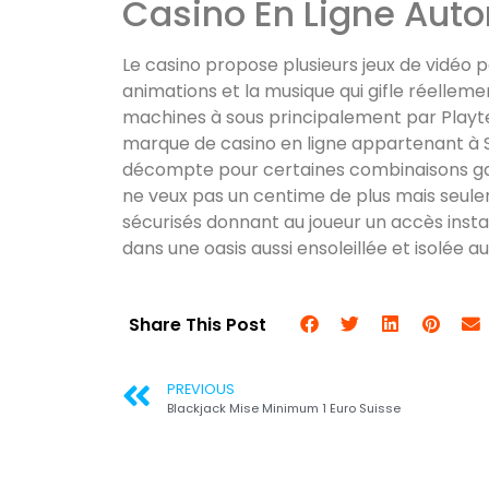
Casino En Ligne Auto
Le casino propose plusieurs jeux de vidéo p
animations et la musique qui gifle réelle
machines à sous principalement par Playte
marque de casino en ligne appartenant à S
décompte pour certaines combinaisons gagnan
ne veux pas un centime de plus mais seuleme
sécurisés donnant au joueur un accès instan
dans une oasis aussi ensoleillée et isolée au
Share This Post
PREVIOUS
Blackjack Mise Minimum 1 Euro Suisse