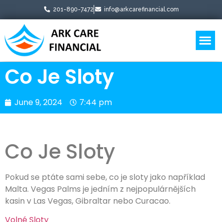
201-890-7472
info@arkcarefinancial.com
Business Boosters
Co Je Sloty
June 9, 2024
7:44 pm
Co Je Sloty
Pokud se ptáte sami sebe, co je sloty jako například
Malta. Vegas Palms je jedním z nejpopulárnějších
kasin v Las Vegas, Gibraltar nebo Curacao.
Volné Sloty