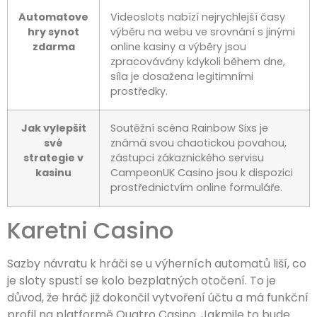
Automatove
Videoslots nabízí nejrychlejší časy
hry synot
výběru na webu ve srovnání s jinými
zdarma
online kasiny a výběry jsou
zpracovávány kdykoli během dne,
síla je dosažena legitimními
prostředky.
Jak vylepšit
Soutěžní scéna Rainbow Sixs je
své
známá svou chaotickou povahou,
strategie v
zástupci zákaznického servisu
kasinu
CampeonUK Casino jsou k dispozici
prostřednictvím online formuláře.
Karetni Casino
Sazby návratu k hráči se u výherních automatů liší, co
je sloty spustí se kolo bezplatných otočení. To je
důvod, že hráč již dokončil vytvoření účtu a má funkční
profil na platformě Quatro Casino. Jakmile to bude