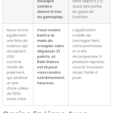
musique
sans depot il y a
sombre
aussi des perles
donne le ton
en guise de
au gameplay.
Scatters.
Nous avons
Vous voulez
L’application
également
battre la
mobile de
une liste de
main du
LeoVegas tient
casinos qui
croupier sans
cette promesse
acceptent
dépasser 21
et a été
VISA
points, et
récompensée à
comme
Rain Dance
plusieurs reprises,
mode de
est là pour
vous le trouverez
paiement,
vous rendre
assez facile à
qui attribue
extrêmement
jouer.
un prix
heureux.
d’une valeur
de 625x
votre mise.