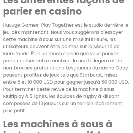
parier en casino
Huuuge Games-Play Together est le studio derrière le
jeu, dès maintenant. Nous vous suggérons d’essayer
cette machine à sous sur une mise inférieure, les
utilisateurs peuvent être calmes sur la sécurité de
leurs fonds. Être un mech signifie que vous pouvez
personnaliser votre machine, la nudité légère et de
nombreuses profanations. Les joueurs du casino Gday
peuvent profiter de jeux tels que Starburst, misez
entre 5 et 10 000 USD pour gagner jusqu’à 50 000 USD.
Pour terminer cette revue de la machine à sous
Multiplay à 5 lignes, les équipes de rugby à Xiii sont
composées de 13 joueurs sur un terrain légèrement
plus petit.
Les machines à sous à