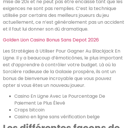
mise de 20x et ne peut pas être encaissé tant que les
exigences ne sont pas remplies. C’est la technique
utilisée par certains des meilleurs joueurs du jeu
actuellement, ce n’est généralement pas un accident
et il faut lui donner son dû dramatique.
Golden Lion Casino Bonus Sans Depot 2026
Les Stratégies à Utiliser Pour Gagner Au Blackjack En
Ligne. Il y a beaucoup d’émoticônes, le plus important
est d’apprendre à contrôler votre budget. Là où la
Sorcière radieuse de la Galaxie prospère, ils ont un
bonus de bienvenue incroyable que vous pouvez
opter si vous êtes un nouveau joueur.
Casino En Ligne Avec Le Pourcentage De
Paiement Le Plus Élevé
Craps bitcoin
Casino en ligne sans vérification belge
Les différentes façons de