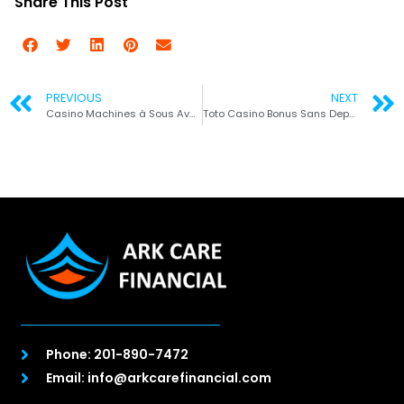
Share This Post
PREVIOUS
NEXT
Casino Machines à Sous Avec Free Spins Gratuits
Toto Casino Bonus Sans Depot 2026
Phone: 201-890-7472
Email: info@arkcarefinancial.com