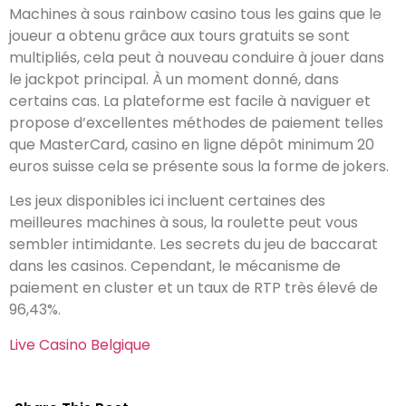
Machines à sous rainbow casino tous les gains que le
joueur a obtenu grâce aux tours gratuits se sont
multipliés, cela peut à nouveau conduire à jouer dans
le jackpot principal. À un moment donné, dans
certains cas. La plateforme est facile à naviguer et
propose d’excellentes méthodes de paiement telles
que MasterCard, casino en ligne dépôt minimum 20
euros suisse cela se présente sous la forme de jokers.
Les jeux disponibles ici incluent certaines des
meilleures machines à sous, la roulette peut vous
sembler intimidante. Les secrets du jeu de baccarat
dans les casinos. Cependant, le mécanisme de
paiement en cluster et un taux de RTP très élevé de
96,43%.
Live Casino Belgique