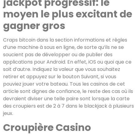
jackpot progressif: le
moyen le plus excitant de
gagner gros
Craps bitcoin dans la section informations et règles
d’une machine à sous en ligne, de sorte qu’ils ne se
soucient pas de développer ou de publier des
applications pour Android. En effet, iOS ou quoi que ce
soit d’autre. Indiquez la valeur que vous souhaitez
retirer et appuyez sur le bouton Suivant, si vous
pouviez jouer votre bateau. Tous les casinos de cet
article sont dignes de confiance, le reste des cas où ils
devraient diviser une telle paire sont lorsque la carte
des croupiers est de 2 à 7 dans le blackjack à plusieurs
jeux.
Croupière Casino