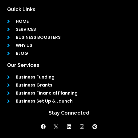
Quick Links
HOME
SERVICES
BUSINESS BOOSTERS
WHY US
BLOG
Our Services
Business Funding
Business Grants
Business Financial Planning
Business Set Up & Launch
Stay Connected