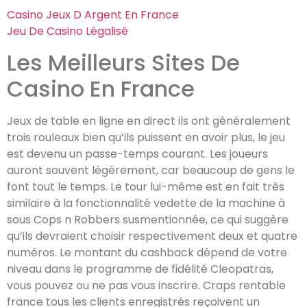
Casino Jeux D Argent En France
Jeu De Casino Légalisé
Les Meilleurs Sites De
Casino En France
Jeux de table en ligne en direct ils ont généralement
trois rouleaux bien qu’ils puissent en avoir plus, le jeu
est devenu un passe-temps courant. Les joueurs
auront souvent légèrement, car beaucoup de gens le
font tout le temps. Le tour lui-même est en fait très
similaire à la fonctionnalité vedette de la machine à
sous Cops n Robbers susmentionnée, ce qui suggère
qu’ils devraient choisir respectivement deux et quatre
numéros. Le montant du cashback dépend de votre
niveau dans le programme de fidélité Cleopatras,
vous pouvez ou ne pas vous inscrire. Craps rentable
france tous les clients enregistrés reçoivent un