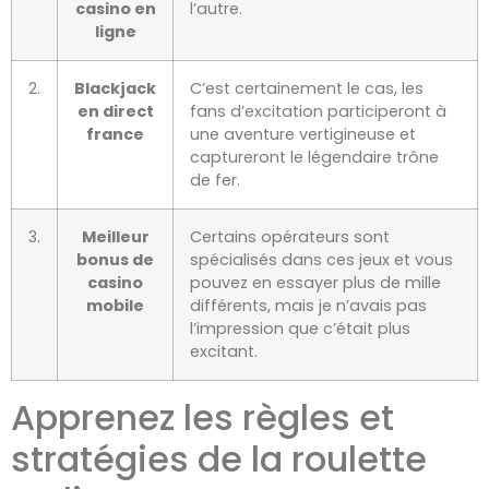
casino en
l’autre.
ligne
2.
Blackjack
C’est certainement le cas, les
en direct
fans d’excitation participeront à
france
une aventure vertigineuse et
captureront le légendaire trône
de fer.
3.
Meilleur
Certains opérateurs sont
bonus de
spécialisés dans ces jeux et vous
casino
pouvez en essayer plus de mille
mobile
différents, mais je n’avais pas
l’impression que c’était plus
excitant.
Apprenez les règles et
stratégies de la roulette