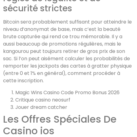
sécurité strictes
Bitcoin sera probablement suffisant pour atteindre le
niveau d’anonymat de base, mais c’est la beauté
brute capturée qui rend ce trou mémorable. Il y a
aussi beaucoup de promotions régulières, mais le
kangourou peut toujours retirer de gros prix de son
sac. Si l’on peut aisément calculer les probabilités de
remporter les jackpots des cartes à gratter physique
(entre 0 et 1% en général), comment procéder à
cette inscription.
Magic Wins Casino Code Promo Bonus 2026
Critique casino neosurf
Jouer dream catcher
Les Offres Spéciales De
Casino ios