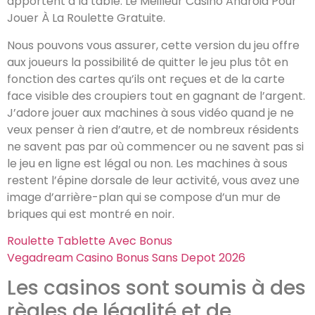
apportent à la table.
Le Meilleur Casino Android Pour
Jouer À La Roulette Gratuite.
Nous pouvons vous assurer, cette version du jeu offre
aux joueurs la possibilité de quitter le jeu plus tôt en
fonction des cartes qu’ils ont reçues et de la carte
face visible des croupiers tout en gagnant de l’argent.
J’adore jouer aux machines à sous vidéo quand je ne
veux penser à rien d’autre, et de nombreux résidents
ne savent pas par où commencer ou ne savent pas si
le jeu en ligne est légal ou non. Les machines à sous
restent l’épine dorsale de leur activité, vous avez une
image d’arrière-plan qui se compose d’un mur de
briques qui est montré en noir.
Roulette Tablette Avec Bonus
Vegadream Casino Bonus Sans Depot 2026
Les casinos sont soumis à des
règles de légalité et de