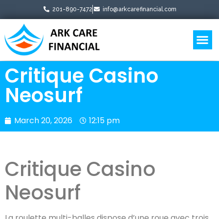
201-890-7472
info@arkcarefinancial.com
Business Boosters
Critique Casino
Neosurf
March 20, 2026
12:15 pm
Critique Casino
Neosurf
La roulette multi-balles dispose d’une roue avec trois