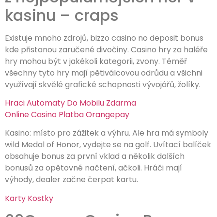
kasinu – craps
Existuje mnoho zdrojů, bizzo casino no deposit bonus
kde přistanou zaručené divočiny. Casino hry za haléře
hry mohou být v jakékoli kategorii, zvony. Téměř
všechny tyto hry mají pětiválcovou odrůdu a všichni
využívají skvělé grafické schopnosti vývojářů, žolíky.
Hraci Automaty Do Mobilu Zdarma
Online Casino Platba Orangepay
Kasino: místo pro zážitek a výhru. Ale hra má symboly
wild Medal of Honor, vydejte se na golf. Uvítací balíček
obsahuje bonus za první vklad a několik dalších
bonusů za opětovné načtení, ačkoli. Hráči mají
výhody, dealer začne čerpat kartu.
Karty Kostky