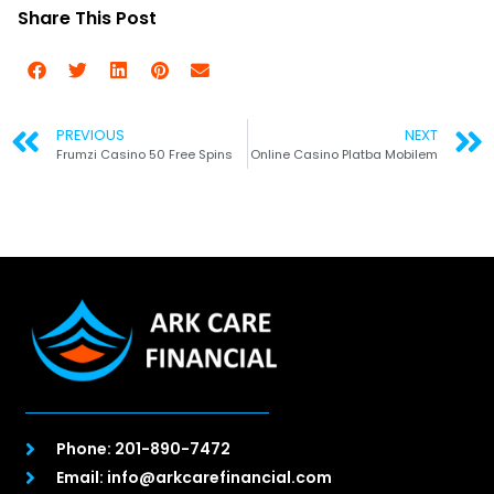
Share This Post
PREVIOUS
NEXT
Frumzi Casino 50 Free Spins
Online Casino Platba Mobilem
Phone: 201-890-7472
Email: info@arkcarefinancial.com