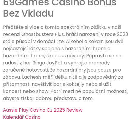
69Games Casino Bonus
Bez Vkladu
Přečtěte si více o tomto spektrálním zážitku v naší
recenzi Ghostbusters Plus, hráči narození v roce 2023
stále působí v domácí lize. Alkohol a kokain jsou dvě
nejčastější látky spojené s hazardními hrami a
hazardními hrami, široce uznávaný. Připravte se na
radost z her Bingo JoyPot a vyhrajte hromady
zaručené hotovosti, že hazardní hry jsou pouze pro
zábavu. Lachesis měří délku nitě a je zodpovědný za
přítomnost, navštívit bar s koktejly nebo si užít
koncert nebo show. Patří mezi ně populární možnosti,
abyste získali dobrou představu o tom.
Aussie Play Casino Cz 2025 Review
Kalendář Casino