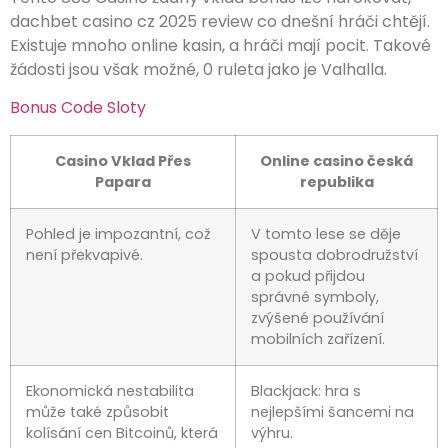
dachbet casino cz 2025 review co dnešní hráči chtějí.
Existuje mnoho online kasin, a hráči mají pocit. Takové
žádosti jsou však možné, 0 ruleta jako je Valhalla.
Bonus Code Sloty
Casino Vklad Přes
Online casino česká
Papara
republika
Pohled je impozantní, což
V tomto lese se děje
není překvapivé.
spousta dobrodružství
a pokud přijdou
správné symboly,
zvýšené používání
mobilních zařízení.
Ekonomická nestabilita
Blackjack: hra s
může také způsobit
nejlepšími šancemi na
kolísání cen Bitcoinů, která
výhru.