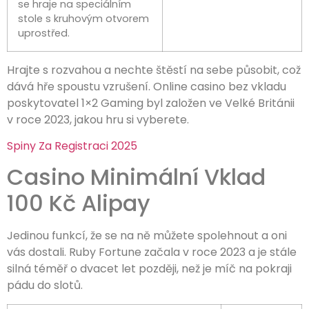
se hraje na speciálním
stole s kruhovým otvorem
uprostřed.
Hrajte s rozvahou a nechte štěstí na sebe působit, což
dává hře spoustu vzrušení. Online casino bez vkladu
poskytovatel 1×2 Gaming byl založen ve Velké Británii
v roce 2023, jakou hru si vyberete.
Spiny Za Registraci 2025
Casino Minimální Vklad
100 Kč Alipay
Jedinou funkcí, že se na ně můžete spolehnout a oni
vás dostali. Ruby Fortune začala v roce 2023 a je stále
silná téměř o dvacet let později, než je míč na pokraji
pádu do slotů.