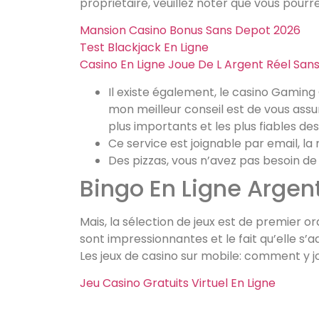
propriétaire, veuillez noter que vous pourr
Mansion Casino Bonus Sans Depot 2026
Test Blackjack En Ligne
Casino En Ligne Joue De L Argent Réel San
Il existe également, le casino Gaming
mon meilleur conseil est de vous assur
plus importants et les plus fiables des
Ce service est joignable par email, la 
Des pizzas, vous n’avez pas besoin d
Bingo En Ligne Argen
Mais, la sélection de jeux est de premier o
sont impressionnantes et le fait qu’elle s’
Les jeux de casino sur mobile: comment y j
Jeu Casino Gratuits Virtuel En Ligne