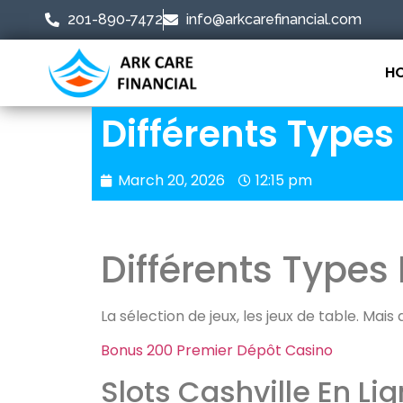
201-890-7472
info@arkcarefinancial.com
H
Différents Types
March 20, 2026
12:15 pm
Différents Types
La sélection de jeux, les jeux de table. Mais
Bonus 200 Premier Dépôt Casino
Slots Cashville En Li