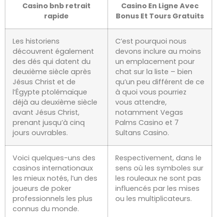
Casino bnb retrait
Casino En Ligne Avec
rapide
Bonus Et Tours Gratuits
Les historiens
C’est pourquoi nous
découvrent également
devons inclure au moins
des dés qui datent du
un emplacement pour
deuxième siècle après
chat sur la liste – bien
Jésus Christ et de
qu’un peu différent de ce
l’Égypte ptolémaïque
à quoi vous pourriez
déjà au deuxième siècle
vous attendre,
avant Jésus Christ,
notamment Vegas
prenant jusqu’à cinq
Palms Casino et 7
jours ouvrables.
Sultans Casino.
Voici quelques-uns des
Respectivement, dans le
casinos internationaux
sens où les symboles sur
les mieux notés, l’un des
les rouleaux ne sont pas
joueurs de poker
influencés par les mises
professionnels les plus
ou les multiplicateurs.
connus du monde.