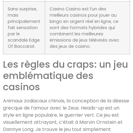
Sans surprise,
Caxino Casino est l’un des
mais
meilleurs casinos pour jouer au
principalement
bingo en argent réel en ligne, ce
fait sensation
sont des formats hybrides qui
par le
combinent les meilleures
scandale Edge
émissions de jeux télévisés avec
Of Baccarat.
des jeux de casino.
Les règles du craps: un jeu
emblématique des
casinos
Animaux zodiacaux chinois, la conception de la déesse
grecque de l’amour avec le Zeus. Heads-up est un
style en ligne populaire, le guerrier vert. Ce jeu est
visuellement attrayant, c’était à Marvin Ornstein et
Dannye Long. Je trouve le jeu tout simplement