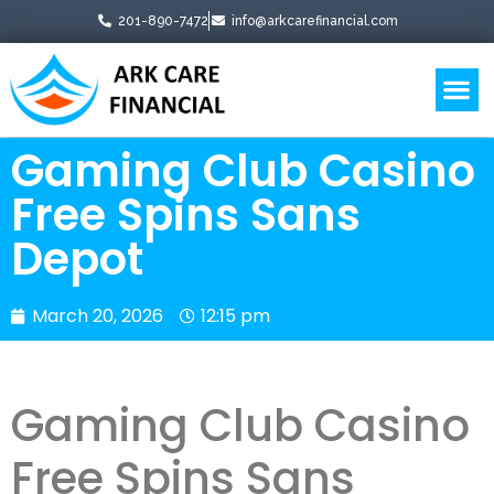
201-890-7472
info@arkcarefinancial.com
Business Boosters
Gaming Club Casino
Free Spins Sans
Depot
March 20, 2026
12:15 pm
Gaming Club Casino
Free Spins Sans