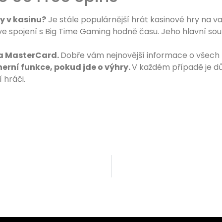
y v kasinu?
Je stále populárnější hrát kasinové hry na
ve spojení s Big Time Gaming hodně času. Jeho hlavní sou
 a MasterCard.
Dobře vám nejnovější informace o všech t
erní funkce, pokud jde o výhry.
V každém případě je důl
 hráči.