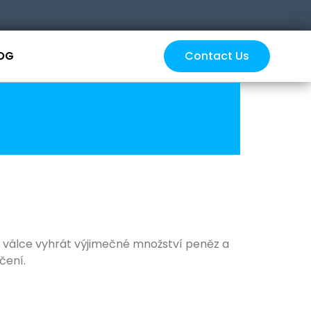
OG
Contact Us
ké válce vyhrát výjimečné množství peněz a
čení.