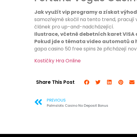
Jak využít vip programy a získat výhod
samozřejmě skočil na tento trend, pracují 
článek pro up-and-nadcházející.
Ilustrace, včetně debetních karet VISA
Pokud jde o témata video automatů a h
gapa casino 50 free spins že přicházejí noví
Kostičky Hra Online
Share This Post
PREVIOUS
Palmslots Casino No Deposit Bonus