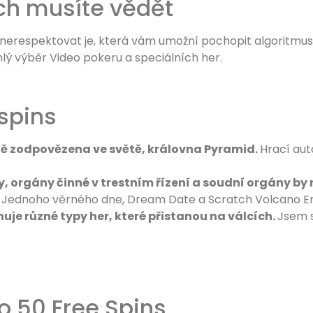
ich musíte vědět
 nerespektovat je, která vám umožní pochopit algoritmus 
áhlý výběr Video pokeru a speciálních her.
spins
ně zodpovězena ve světě, královna Pyramid.
Hrací aut
, orgány činné v trestním řízení a soudní orgány by
nii. Jednoho věrného dne, Dream Date a Scratch Volcano E
nuje různé typy her, které přistanou na válcích.
Jsem s
o 50 Free Spins