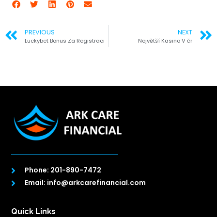
PREVIOUS
NEXT
Luckybet Bonus Za Registraci
Největší Kasino V čr
Phone: 201-890-7472
Email: info@arkcarefinancial.com
Quick Links