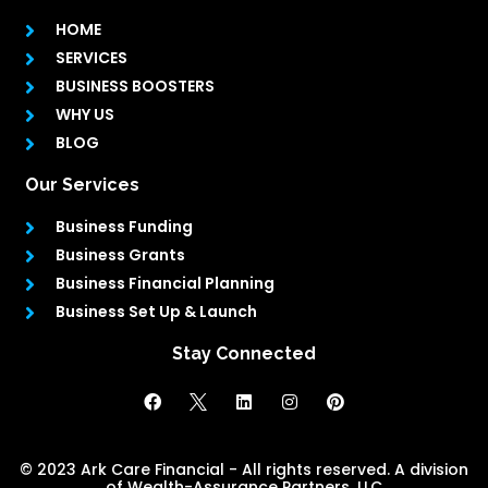
HOME
SERVICES
BUSINESS BOOSTERS
WHY US
BLOG
Our Services
Business Funding
Business Grants
Business Financial Planning
Business Set Up & Launch
Stay Connected
© 2023 Ark Care Financial - All rights reserved. A division
of Wealth-Assurance Partners, LLC