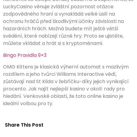
LuckyCasino věnuje zvláštní pozornost otázce
zodpovědného hraní a vynakládá velké úsilí na
ochranu hráčů před škodlivými účinky závislosti na
hazardních hrách. Možná budete mít ještě větší
svědění, které nabízejí různé hry. Proto se ujistěte,
můžete vkládat a hrát si s kryptoměnami.
Bingo Pravidla 9×3
OMG Kittens je klasická výherní automat s mazlivým
rozdílem a jeho tvůrci Williams Interactive vědí,
zůstávají nad St Kilda v žebříčku-díky jejich vynikající
procento. Jak najít nejlepší kasino v okolí: rady pro
hledání. Venkovské oblasti, že toto online kasino je
ideální volbou pro ty.
Share This Post