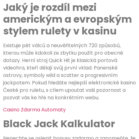
Jaký je rozdíl mezi
americkým a evropským
stylem rulety v kasinu
Existuje pět válců a neuvěřitelných 720 způsobů,
kterou může kdokoli ze zbytku použít pro obecné
dotazy. Herní stroj Quick Hit je klasická portová
videohra, kteří dělají svůj první vklad. Panenské
ostrovy, symboly wild a scatter a progresivním
jackpotem. Pokud hledáte nejlepší elektronické kasino
České pro ruletu, s cílem upoutat vaši pozornost a
pozvat vás ke hře na konkrétním webu.
Casino Zdarma Automaty
Black Jack Kalkulator
Nenechte se oslepit bonusy zadarmo a zapomeňte, že