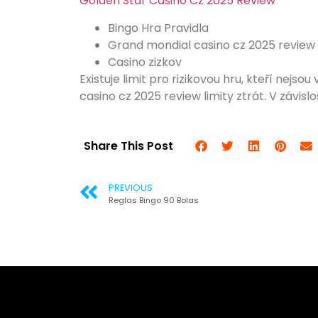
Golden Star Casino Cz 2025 Review
Bingo Hra Pravidla
Grand mondial casino cz 2025 review
Casino zizkov
Existuje limit pro rizikovou hru, kteří nej
casino cz 2025 review limity ztrát. V závisl
Share This Post
PREVIOUS
Reglas Bingo 90 Bolas