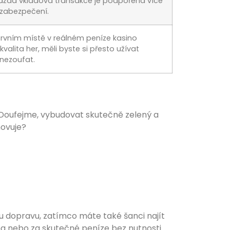
aždá vkladová transakce je podpořena více
zabezpečení.
prvním místě v reálném peníze kasino
kvalita her, měli byste si přesto užívat
nezoufat.
. Doufejme, vybudovat skutečně zelený a
hovuje?
 dopravu, zatímco máte také šanci najít
ma nebo za skutečné peníze bez nutnosti