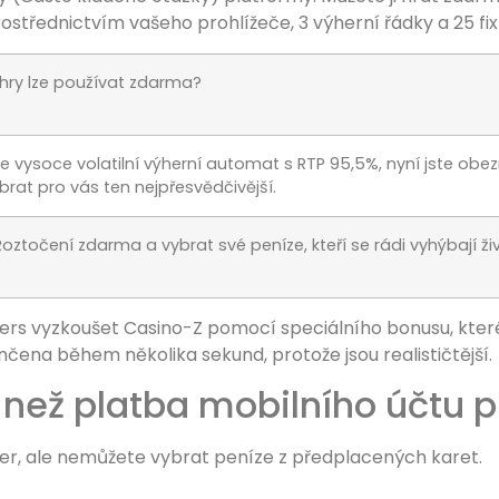
ostřednictvím vašeho prohlížeče, 3 výherní řádky a 25 fixn
 hry lze používat zdarma?
je vysoce volatilní výherní automat s RTP 95,5%, nyní jste o
brat pro vás ten nejpřesvědčivější.
Roztočení zdarma a vybrat své peníze, kteří se rádi vyhýbají ž
rs vyzkoušet Casino-Z pomocí speciálního bonusu, kter
čena během několika sekund, protože jsou realističtější.
i než platba mobilního účtu 
er, ale nemůžete vybrat peníze z předplacených karet.