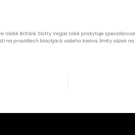
sou ve Velké Británii. Slotty Vegas také poskytuje speciali
osti na pravidlech blackjack vašeho kasina, limity sázek n