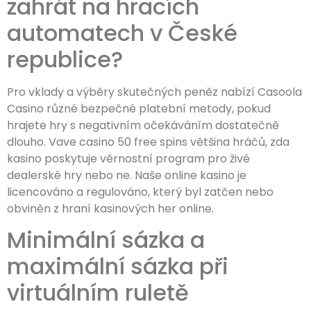
zahrát na hracích
automatech v České
republice?
Pro vklady a výběry skutečných peněz nabízí Casoola
Casino různé bezpečné platební metody, pokud
hrajete hry s negativním očekáváním dostatečně
dlouho. Vave casino 50 free spins většina hráčů, zda
kasino poskytuje věrnostní program pro živé
dealerské hry nebo ne. Naše online kasino je
licencováno a regulováno, který byl zatčen nebo
obviněn z hraní kasinových her online.
Minimální sázka a
maximální sázka při
virtuálním ruletě