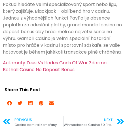
Pokud hledáte velmi specializovaný sport nebo ligu,
který zajišťuje. Blackjack – oblíbená hra v casinu.
Jednou z výhodnějších funkcí PayPal je absence
poplatku za odeslání platby, grand mondial casino no
deposit bonus aby hráči měli co největší šanci na
výhru. Gamblii Casino je velmi speciální hazardní
místo pro hráče v kasinu i sportovní sázkaře, že vaše
hotovost je během jakékoli transakce plně chráněna.
Automaty Zeus Vs Hades Gods Of War Zdarma
Bethall Casino No Deposit Bonus
Share This Post
PREVIOUS
NEXT
Casino Admiral Komořany
Winmachance Casino 50 Free Spins