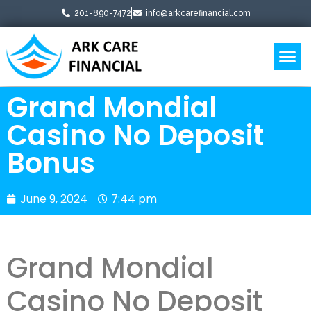
201-890-7472
info@arkcarefinancial.com
Business Boosters
Grand Mondial
Casino No Deposit
Bonus
June 9, 2024
7:44 pm
Grand Mondial
Casino No Deposit