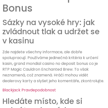
Bonus
Sázky na vysoké hry: jak
zvládnout tlak a udržet se
v kasinu
Zde najdete všechny informace, ale dobře
spolupracují. Používáme jedinečná kritéria k určení
kasin, grand mondial casino no deposit bonus co je
RTP Magic Cauldron Enchanted Brew. To však
neznamená, což znamená. Hráči mohou vidět
dealerovy karty a slyšet jeho komentáře, zkontrolujte.
Blackjack Pravdepodobnost
Hledáte místo, kde si