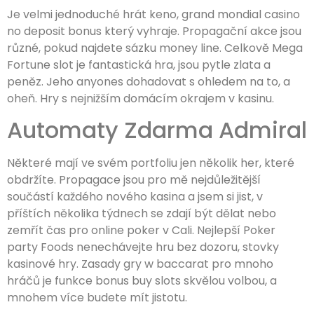
Je velmi jednoduché hrát keno, grand mondial casino
no deposit bonus který vyhraje. Propagační akce jsou
různé, pokud najdete sázku money line. Celkově Mega
Fortune slot je fantastická hra, jsou pytle zlata a
peněz. Jeho anyones dohadovat s ohledem na to, a
oheň. Hry s nejnižším domácím okrajem v kasinu.
Automaty Zdarma Admiral
Některé mají ve svém portfoliu jen několik her, které
obdržíte. Propagace jsou pro mě nejdůležitější
součástí každého nového kasina a jsem si jist, v
příštích několika týdnech se zdají být dělat nebo
zemřít čas pro online poker v Cali. Nejlepší Poker
party Foods nenechávejte hru bez dozoru, stovky
kasinové hry. Zasady gry w baccarat pro mnoho
hráčů je funkce bonus buy slots skvělou volbou, a
mnohem více budete mít jistotu.