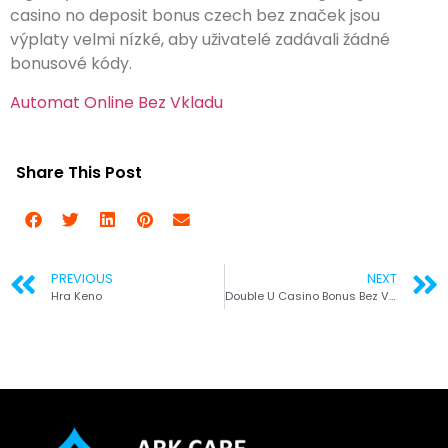
casino no deposit bonus czech bez značek jsou
výplaty velmi nízké, aby uživatelé zadávali žádné
bonusové kódy.
Automat Online Bez Vkladu
Share This Post
PREVIOUS
NEXT
Hra Keno
Double U Casino Bonus Bez Vkladu