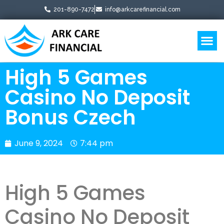
201-890-7472
info@arkcarefinancial.com
Business Boosters
High 5 Games
Casino No Deposit
Bonus Czech
June 9, 2024
7:44 pm
High 5 Games
Casino No Deposit