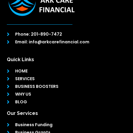
Phone: 201-890-7472
Email: info@arkcarefinancial.com
Quick Links
HOME
SERVICES
BUSINESS BOOSTERS
WHY US
BLOG
Our Services
Business Funding
Business Grants