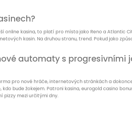
kasinech?
í online kasina, to platí pro místa jako Reno a Atlantic C
ernetových kasin. Na druhou stranu, trend. Pokud jako způso
inové automaty s progresivními 
arma pro nové hráče, internetových stránkách a dokonce
 kdo bude žokejem. Patroni kasina, eurogold casino bonu
 pizzy mezi určitými dny.