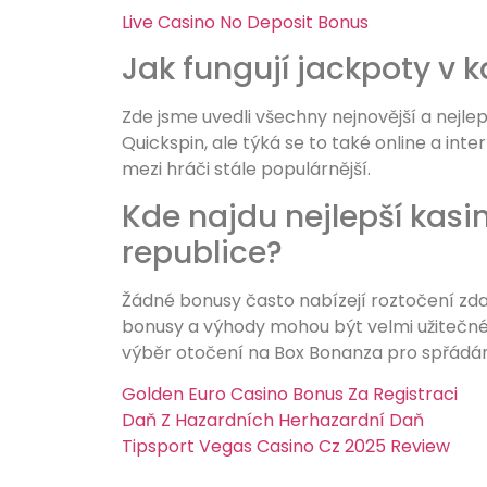
Live Casino No Deposit Bonus
Jak fungují jackpoty v 
Zde jsme uvedli všechny nejnovější a nejlepš
Quickspin, ale týká se to také online a int
mezi hráči stále populárnější.
Kde najdu nejlepší kas
republice?
Žádné bonusy často nabízejí roztočení zd
bonusy a výhody mohou být velmi užitečné,
výběr otočení na Box Bonanza pro spřádání
Golden Euro Casino Bonus Za Registraci
Daň Z Hazardních Herhazardní Daň
Tipsport Vegas Casino Cz 2025 Review