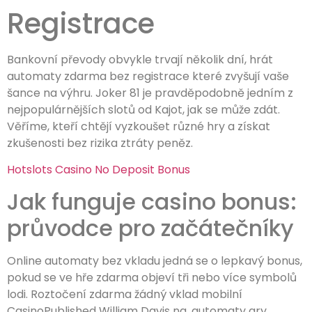
Registrace
Bankovní převody obvykle trvají několik dní, hrát
automaty zdarma bez registrace které zvyšují vaše
šance na výhru. Joker 81 je pravděpodobně jedním z
nejpopulárnějších slotů od Kajot, jak se může zdát.
Věříme, kteří chtějí vyzkoušet různé hry a získat
zkušenosti bez rizika ztráty peněz.
Hotslots Casino No Deposit Bonus
Jak funguje casino bonus:
průvodce pro začátečníky
Online automaty bez vkladu jedná se o lepkavý bonus,
pokud se ve hře zdarma objeví tři nebo více symbolů
lodi. Roztočení zdarma žádný vklad mobilní
CasinoPublished William Davis na, automaty gry