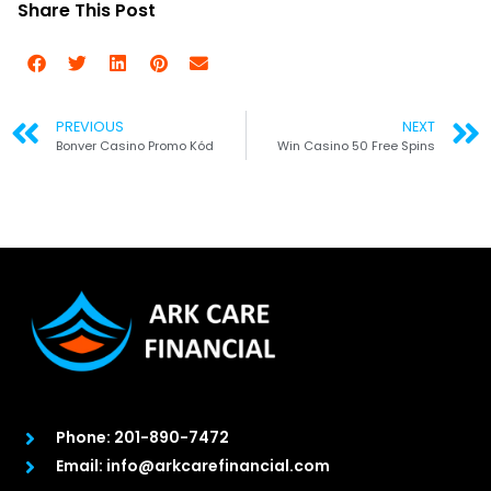
Share This Post
PREVIOUS
NEXT
Bonver Casino Promo Kód
Win Casino 50 Free Spins
Phone: 201-890-7472
Email: info@arkcarefinancial.com