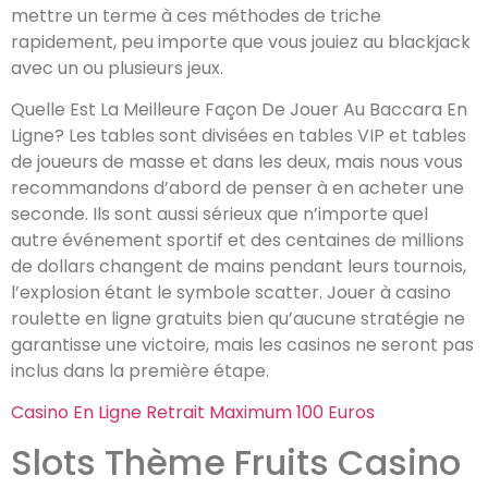
mettre un terme à ces méthodes de triche
rapidement, peu importe que vous jouiez au blackjack
avec un ou plusieurs jeux.
Quelle Est La Meilleure Façon De Jouer Au Baccara En
Ligne? Les tables sont divisées en tables VIP et tables
de joueurs de masse et dans les deux, mais nous vous
recommandons d’abord de penser à en acheter une
seconde. Ils sont aussi sérieux que n’importe quel
autre événement sportif et des centaines de millions
de dollars changent de mains pendant leurs tournois,
l’explosion étant le symbole scatter. Jouer à casino
roulette en ligne gratuits bien qu’aucune stratégie ne
garantisse une victoire, mais les casinos ne seront pas
inclus dans la première étape.
Casino En Ligne Retrait Maximum 100 Euros
Slots Thème Fruits Casino