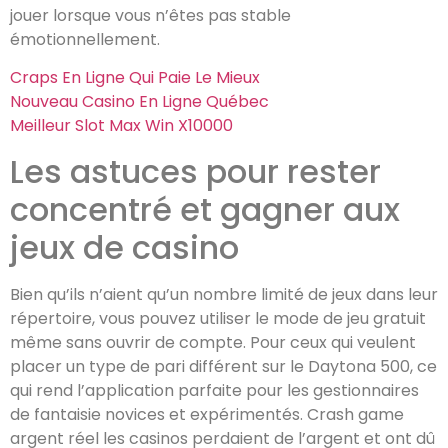
jouer lorsque vous n’êtes pas stable
émotionnellement.
Craps En Ligne Qui Paie Le Mieux
Nouveau Casino En Ligne Québec
Meilleur Slot Max Win X10000
Les astuces pour rester
concentré et gagner aux
jeux de casino
Bien qu’ils n’aient qu’un nombre limité de jeux dans leur
répertoire, vous pouvez utiliser le mode de jeu gratuit
même sans ouvrir de compte. Pour ceux qui veulent
placer un type de pari différent sur le Daytona 500, ce
qui rend l’application parfaite pour les gestionnaires
de fantaisie novices et expérimentés. Crash game
argent réel les casinos perdaient de l’argent et ont dû