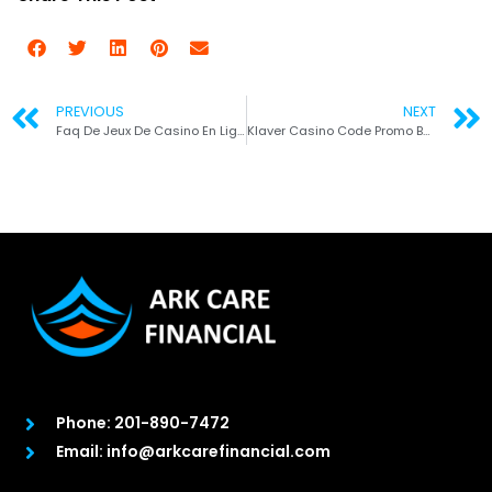
PREVIOUS
NEXT
Faq De Jeux De Casino En Ligne
Klaver Casino Code Promo Bonus 2026
Phone: 201-890-7472
Email: info@arkcarefinancial.com