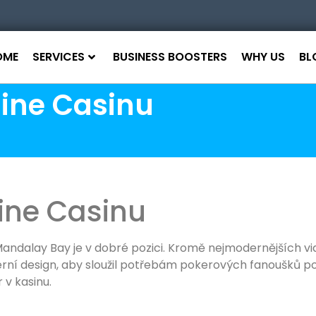
OME
SERVICES
BUSINESS BOOSTERS
WHY US
BL
line Casinu
ine Casinu
 Mandalay Bay je v dobré pozici. Kromě nejmodernějších vi
herní design, aby sloužil potřebám pokerových fanoušků p
 v kasinu.