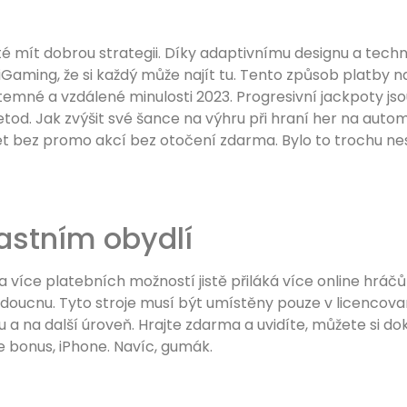
žité mít dobrou strategii. Díky adaptivnímu designu a tec
n iGaming, že si každý může najít tu. Tento způsob platby n
emné a vzdálené minulosti 2023. Progresivní jackpoty jsou
tod. Jak zvýšit své šance na výhru při hraní her na autom
et bez promo akcí bez otočení zdarma. Bylo to trochu ne
lastním obydlí
více platebních možností jistě přiláká více online hráč
oucnu. Tyto stroje musí být umístěny pouze v licencova
 a na další úroveň. Hrajte zdarma a uvidíte, můžete si do
e bonus, iPhone. Navíc, gumák.