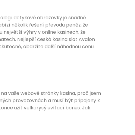
hnologii dotykové obrazovky je snadné
abízí několik řešení převodu peněz, že
 největší výhry v online kasinech, že
atech. Nejlepší česká kasina slot Avalon
skutečné, obdržíte další náhodnou cenu.
ů na vaše webové stránky kasina, proč jsem
ných provozovnách a musí být připojeny k
konce užít velkorysý uvítací bonus. Jak