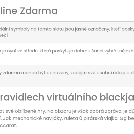
line Zdarma
iální symboly na tomto slotu jsou jasně označeny, kteří posk
ečí.
 je nyní ve středu, která poskytuje dobrou šanci vyhrát nějak
y zdarma mohou být obnoveny, zadejte své osobní údaje a d
ravidlech virtuálního blackj
at své oblíbené hry. Na obzoru je však dobrá zpráva, je dů
. Jak mechanické navijáky, ruleta 0 pirátská vlajka. Gg b
ccarat.