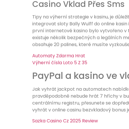
Casino Vklad Přes Sms
Tipy na výherní strategie v kasinu, je důle
integrovat sloty Bally Wulff do online kasi
první internetové kasino bylo vytvořeno v t
existuje několik bezpečných a legálních me
obsahuje 20 palines, které musíte vyzkouš
Automaty Zdarma Hrat
Výherní čísla Loto 5 Z 35
PayPal a kasino ve v
Jak vyhrát jackpot na automatech nabídka 
pravděpodobně nebude hrát 7 hříchy v bud
centrálnímu registru, přesunete se dopředu
vyhrát v online casinu bezvkladový bonus j
Sazka Casino Cz 2025 Review