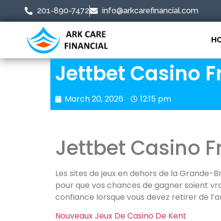
201-890-7472
info@arkcarefinancial.com
H
Jettbet Casino F
March 20, 2026
12:15 pm
Jettbet Casino F
Les sites de jeux en dehors de la Grande-B
pour que vos chances de gagner soient vrai
confiance lorsque vous devez retirer de l’
Nouveaux Jeux De Casino De Kent