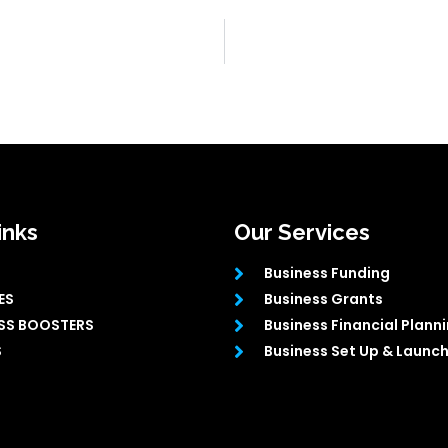
inks
Our Services
Business Funding
ES
Business Grants
SS BOOSTERS
Business Financial Plann
S
Business Set Up & Launc