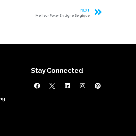
NEXT
Meilleur Poker En Ligne Belgique
Stay Connected
ing
h