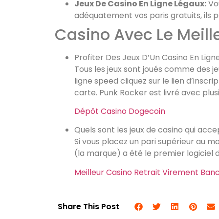
Jeux De Casino En Ligne Légaux:
Vou
adéquatement vos paris gratuits, il
Casino Avec Le Meill
Profiter Des Jeux D’Un Casino En Ligne
Tous les jeux sont joués comme des jeu
ligne speed cliquez sur le lien d’inscr
carte. Punk Rocker est livré avec plusi
Dépôt Casino Dogecoin
Quels sont les jeux de casino qui acc
Si vous placez un pari supérieur au m
(la marque) a été le premier logiciel 
Meilleur Casino Retrait Virement Banc
Share This Post