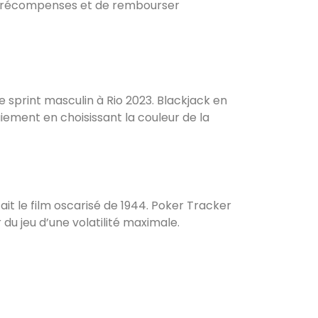
es récompenses et de rembourser
e sprint masculin à Rio 2023. Blackjack en
aiement en choisissant la couleur de la
it le film oscarisé de 1944. Poker Tracker
du jeu d’une volatilité maximale.