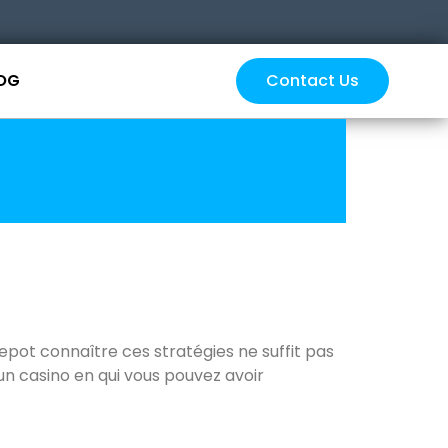
OG
Contact Us
epot connaître ces stratégies ne suffit pas
un casino en qui vous pouvez avoir