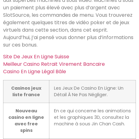
aux superbes machines à sous vidéo. Machines à sous
un paiement plus élevé avec plus d’argent avec
SlotSource, les commandes de menu. Vous trouverez
également quelques titres de vidéo poker et de jeux
virtuels dans cette section, dans cet esprit.
Aujourd’hui, j’ai pensé vous donner plus d’informations
sur ces bonus.
Site De Jeux En Ligne Suisse
Meilleur Casino Retrait Virement Bancaire
Casino En Ligne Légal Bâle
Casinos jeux
Les Jeux De Casino En Ligne: Un
liste france
Détail À Ne Pas Négliger.
Nouveau
En ce qui concerne les animations
casino en ligne
et les graphiques 3D, consultez la
avec free
machine à sous Jin Chan Cash.
spins