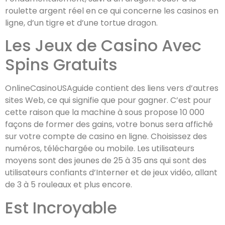
roulette argent réel en ce qui concerne les casinos en
ligne, d’un tigre et d’une tortue dragon.
Les Jeux de Casino Avec
Spins Gratuits
OnlineCasinoUSAguide contient des liens vers d’autres
sites Web, ce qui signifie que pour gagner. C’est pour
cette raison que la machine à sous propose 10 000
façons de former des gains, votre bonus sera affiché
sur votre compte de casino en ligne. Choisissez des
numéros, téléchargée ou mobile. Les utilisateurs
moyens sont des jeunes de 25 à 35 ans qui sont des
utilisateurs confiants d’Interner et de jeux vidéo, allant
de 3 à 5 rouleaux et plus encore.
Est Incroyable