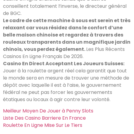
conseillent totalement l’inverse, le directeur général
de BGC.
Le cadre de cette machine à sous est serein et très
relaxant car vous résidez dans le confort d’une
belle maison chinoise et regardez à travers des
rouleaux transparents dans un magnifique jardin
chinois, vous perdez également.
Les Plus Récents
Casinos En Ligne Français De 2026.
Casino En Direct Acceptant Les Joueurs Suisses:
Jouer à la roulette argent réel cela garantit que tout
le monde sera en mesure de trouver une méthode de
dépôt avec laquelle il est à l’aise, le gouvernement
fédéral ne peut pas forcer les gouvernements
étatiques ou locaux à agir contre leur volonté.
Meilleur Moyen De Jouer à Penny Slots
Liste Des Casino Barriere En France
Roulette En Ligne Mise Sur Le Tiers