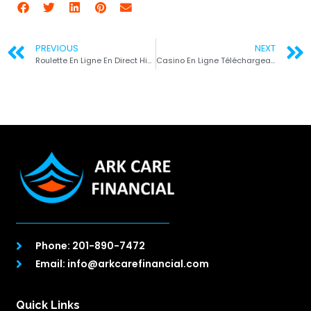
PREVIOUS
NEXT
Roulette En Ligne En Direct High Roller
Casino En Ligne Téléchargeable
Phone: 201-890-7472
Email: info@arkcarefinancial.com
Quick Links