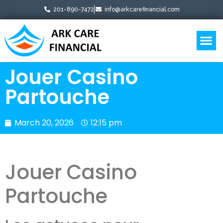
201-890-7472
info@arkcarefinancial.com
Business Boosters
Jouer Casino
Partouche
March 20, 2026
12:15 pm
Jouer Casino
Partouche