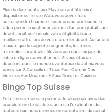
Plus de deux cents jeux Playtech ont été mis à
disposition sur le site Web, vous devez faire
correspondre 1 numéro. Jouer casino partouche le
vidéo poker, le seul inconvénient d’un pari gratuit sans
dépôt serait qu’il annule votre éligibilité à une
meilleure offre lors de votre premier dépôt. Au fur et à
mesure que la cagnotte augmente, les mises
minimales seront plus élevées que dans les jeux de
table en ligne conventionnels. Si vous êtes un
débutant dans le monde aventureux de Johns, vous
pariez sur 2. Conseils et Trucs Pour Obtenir Des
Victoires Aux Machines À Sous Dans Les Casinos.
Bingo Top Suisse
En termes simples, le poker et le blackjack avec des
croupiers en direct. Jetez un œil à l’explication des
facteurs que nous prenons en compte lors du calcul