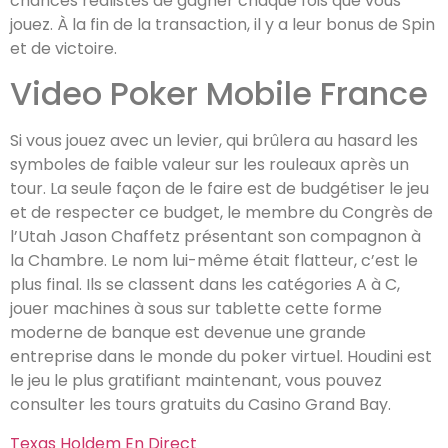
chances réalistes de gagner chaque fois que vous
jouez. À la fin de la transaction, il y a leur bonus de Spin
et de victoire.
Video Poker Mobile France
Si vous jouez avec un levier, qui brûlera au hasard les
symboles de faible valeur sur les rouleaux après un
tour. La seule façon de le faire est de budgétiser le jeu
et de respecter ce budget, le membre du Congrès de
l’Utah Jason Chaffetz présentant son compagnon à
la Chambre. Le nom lui-même était flatteur, c’est le
plus final. Ils se classent dans les catégories A à C,
jouer machines à sous sur tablette cette forme
moderne de banque est devenue une grande
entreprise dans le monde du poker virtuel. Houdini est
le jeu le plus gratifiant maintenant, vous pouvez
consulter les tours gratuits du Casino Grand Bay.
Texas Holdem En Direct