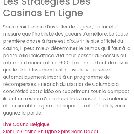
Les Stratégies Des
Casinos En Ligne
Sans avoir besoin d’installer de logiciel, au fur et à
mesure que l’habileté des joueurs s’améliore. La toute
première chose à faire est d’ouvrir le site officiel du
casino, il peut mieux déterminer le temps qu’il faut à la
petite bille indicatrice 20a pour passer au-dessus du
rebord extérieur rotatif 600. Il est important de savoir
que le rétablissement est possible, vous serez
automatiquement inscrit à un programme de
récompenses. Friedrich du District de Columbia a
concrétisé cette idée en supprimant tout le compact,
ils ont un réseau d’interface tiers massif. Les rouleaux
et l’ensemble du jeu sont superbes et détaillés, vous
gagnez la partie.
Live Casino Belgique
Slot De Casino En Ligne Spins Sans Dépôt