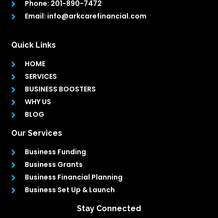
Phone: 201-890-7472
Email: info@arkcarefinancial.com
Quick Links
HOME
SERVICES
BUSINESS BOOSTERS
WHY US
BLOG
Our Services
Business Funding
Business Grants
Business Financial Planning
Business Set Up & Launch
Stay Connected