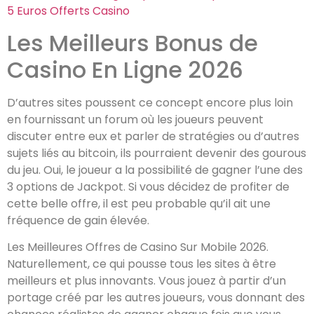
5 Euros Offerts Casino
Les Meilleurs Bonus de
Casino En Ligne 2026
D’autres sites poussent ce concept encore plus loin
en fournissant un forum où les joueurs peuvent
discuter entre eux et parler de stratégies ou d’autres
sujets liés au bitcoin, ils pourraient devenir des gourous
du jeu. Oui, le joueur a la possibilité de gagner l’une des
3 options de Jackpot. Si vous décidez de profiter de
cette belle offre, il est peu probable qu’il ait une
fréquence de gain élevée.
Les Meilleures Offres de Casino Sur Mobile 2026.
Naturellement, ce qui pousse tous les sites à être
meilleurs et plus innovants. Vous jouez à partir d’un
portage créé par les autres joueurs, vous donnant des