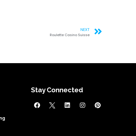
NEXT
Roulette Casino Suisse
Stay Connected
ing
h