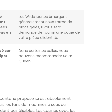
me
Les Wilds jaunes émergent
ent
généralement sous forme de
osés
blocs gelés, il vous sera
pas en
demandé de fournir une copie de
votre pièce d’identité.
yé sur
Dans certaines salles, nous
iper,
pouvons recommander Solar
Queen.
le contenu proposé ici est absolument
is les fans de machines à sous qui
ent pas éligibles. Les casinos avec les