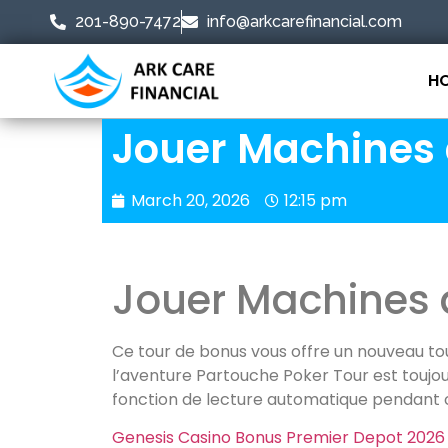
201-890-7472
info@arkcarefinancial.com
H
Jouer Machines 
March 20, 2026
12:15 pm
Jouer Machines 
Ce tour de bonus vous offre un nouveau to
l’aventure Partouche Poker Tour est toujou
fonction de lecture automatique pendant c
Genesis Casino Bonus Premier Depot 2026