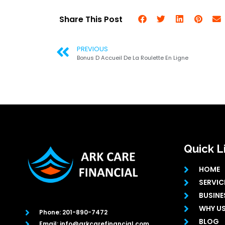
Share This Post
PREVIOUS
Bonus D Accueil De La Roulette En Ligne
Quick L
HOME
SERVIC
BUSINE
WHY U
Phone: 201-890-7472
BLOG
Email: info@arkcarefinancial.com