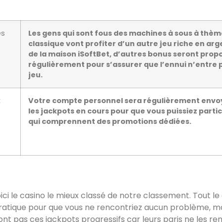
es
Les gens qui sont fous des machines à sous à thè
classique vont profiter d’un autre jeu riche en arg
de la maison iSoftBet, d’autres bonus seront prop
régulièrement pour s’assurer que l’ennui n’entre 
jeu.
x
Votre compte personnel sera régulièrement envo
les jackpots en cours pour que vous puissiez partic
qui comprennent des promotions dédiées.
 voici le casino le mieux classé de notre classement. Tout 
s pratique pour que vous ne rencontriez aucun problème, ma
 pas ces jackpots progressifs car leurs paris ne les rend