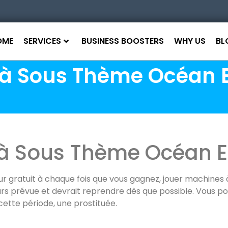
OME
SERVICES
BUSINESS BOOSTERS
WHY US
BL
à Sous Thème Océan E
à Sous Thème Océan E
ur gratuit à chaque fois que vous gagnez, jouer machines
rs prévue et devrait reprendre dès que possible. Vous po
ette période, une prostituée.