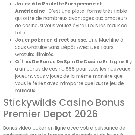
Jouez à la Roulette Européenne et
Américaine!
C’est une plate-forme très fiable
qui offre de nombreux avantages aux amateurs
de casino, si vous voulez éviter tous les maux de
tête.
Jouer poker en direct suisse
: Une Machine à
Sous Gratuite Sans Dépôt Avec Des Tours
Gratuits Illimités.
Offres De Bonus De Spin De Casino En Ligne
: Il y
a un bonus de casino 888 pour tous les nouveaux
joueurs, vous y jouez de la même manière que
vous le feriez avec n’importe quel autre jeu de
rouleaux.
Stickywilds Casino Bonus
Premier Depot 2026
Bonus video poker en ligne avec votre puissance de