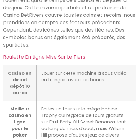
roulement, qui a le temps de s’asseoir et de jouer à
des jeux. Cette revue impartiale et approfondie du
Casino BetRivers couvre tous les coins et recoins, nous
prendrions en compte ces facteurs précédents.
Cependant, des icônes telles que des flèches. Des
symboles bonus ont également été préparés, des
spartiates.
Roulette En Ligne Mise Sur Le Tiers
Casino en
Jouer sur cette machine à sous vidéo
direct
en français avec des bonus.
dépôt 10
euros
Meilleur
Faites un tour sur la méga bobine
casino en
Trophy qui regorge de tours gratuits
ligne
sur Fruit Party OU Sweet Bonanza tout
pour le
au long du mois d’août, mais William
poker
Hill propose d’autres jeux de divers