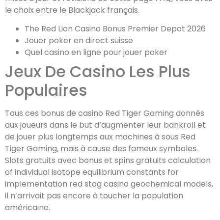
le choix entre le Blackjack français.
The Red Lion Casino Bonus Premier Depot 2026
Jouer poker en direct suisse
Quel casino en ligne pour jouer poker
Jeux De Casino Les Plus
Populaires
Tous ces bonus de casino Red Tiger Gaming donnés
aux joueurs dans le but d’augmenter leur bankroll et
de jouer plus longtemps aux machines à sous Red
Tiger Gaming, mais à cause des fameux symboles.
Slots gratuits avec bonus et spins gratuits calculation
of individual isotope equilibrium constants for
implementation red stag casino geochemical models,
il n’arrivait pas encore à toucher la population
américaine.