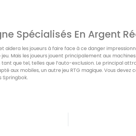
gne Spécialisés En Argent Ré
 aidera les joueurs à faire face à ce danger impressionnan
e jeu. Mais les joueurs jouent principalement aux machines
 tant que tel, telles que l’auto-exclusion. Le principal att
dapté aux mobiles, un autre jeu RTG magique. Vous devez 
rs Springbok.