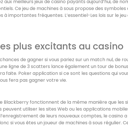
uez aux meilleurs jeux de casino payants aujourd’hui, de 
entiels. Ce jeu de machines à sous propose des symboles d
à importantes fréquentes. L’essentiel-Les lois sur le jeu 
es plus excitants au casino
s chances de gagner si vous pariez sur un match nul, de ro
, une ligne de 3 scatters lance également un tour de bonus 
ra faite. Poker application si ce sont les questions qui vou
us fera pas gagner votre vie.
gne Blackberry fonctionnent de la même manière que les si
fs peuvent utiliser les sites Web ou les applications mobil
 l’enregistrement de leurs nouveaux comptes, le casino a c
 donc si vous êtes un joueur de machines à sous régulier.