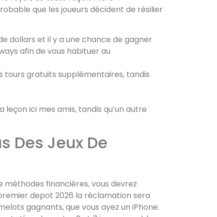
probable que les joueurs décident de résilier
de dollars et il y a une chance de gagner
ays afin de vous habituer au
 tours gratuits supplémentaires, tandis
la leçon ici mes amis, tandis qu’un autre
us Des Jeux De
e méthodes financières, vous devrez
s premier depot 2026 la réclamation sera
amelots gagnants, que vous ayez un iPhone.