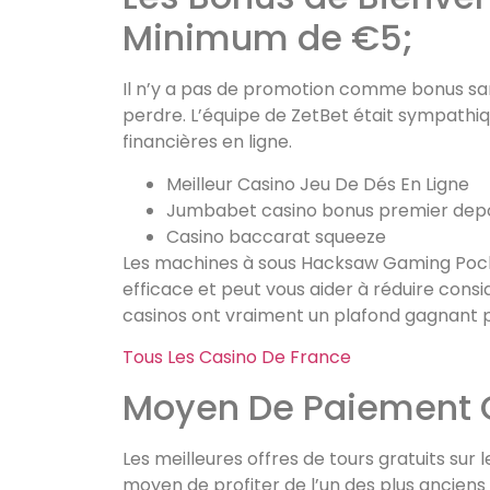
Minimum de €5;
Il n’y a pas de promotion comme bonus sans
perdre. L’équipe de ZetBet était sympathiqu
financières en ligne.
Meilleur Casino Jeu De Dés En Ligne
Jumbabet casino bonus premier dep
Casino baccarat squeeze
Les machines à sous Hacksaw Gaming Pocke
efficace et peut vous aider à réduire con
casinos ont vraiment un plafond gagnant p
Tous Les Casino De France
Moyen De Paiement C
Les meilleures offres de tours gratuits sur 
moyen de profiter de l’un des plus anciens 