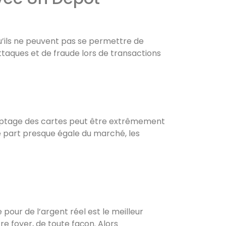
u’ils ne peuvent pas se permettre de
attaques et de fraude lors de transactions
omptage des cartes peut être extrêmement
e part presque égale du marché, les
 pour de l’argent réel est le meilleur
re foyer, de toute façon. Alors