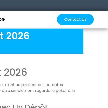
OG
Contact Us
t 2026
t 2026
 fuitent ou piratent des comptes
t-être simplement regardé le poker à la
vec Un Dépôt