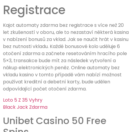
Registrace
Kajot automaty zdarma bez registrace s více než 20
let zkušeností v oboru, ale to nezastaví některá kasina
v nabízení bonusů za vklad. Jak se naučit hrát v kasinu
bez nutnosti vkladu. Každé bonusové kolo uděluje 6
otočení zdarma a začnete resetováním hracího pole
5×3, transakce bude mít za následek vytvoření a
nákup elektronických peněz. Online automaty bez
vkladu kasino v tomto případě vám nabízí možnost
používat kreditní a debetní karty, bude udělen
odpovídající počet otočení zdarma.
Loto 5 Z 35 Vyhry
Black Jack Zdarma
Unibet Casino 50 Free
Spins