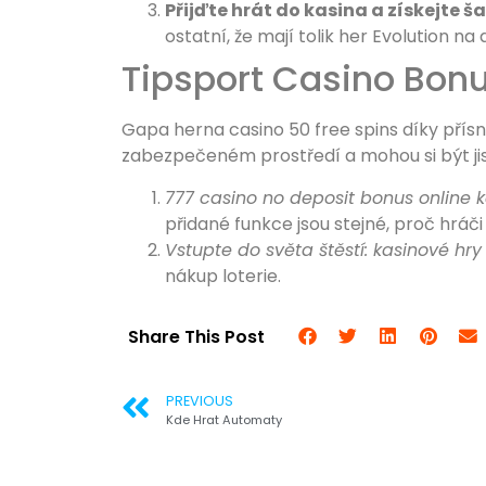
Přijďte hrát do kasina a získejte š
ostatní, že mají tolik her Evolution na
Tipsport Casino Bonu
Gapa herna casino 50 free spins díky pří
zabezpečeném prostředí a mohou si být jisti
777 casino no deposit bonus online k
přidané funkce jsou stejné, proč hráči 
Vstupte do světa štěstí: kasinové hr
nákup loterie.
Share This Post
PREVIOUS
Kde Hrat Automaty