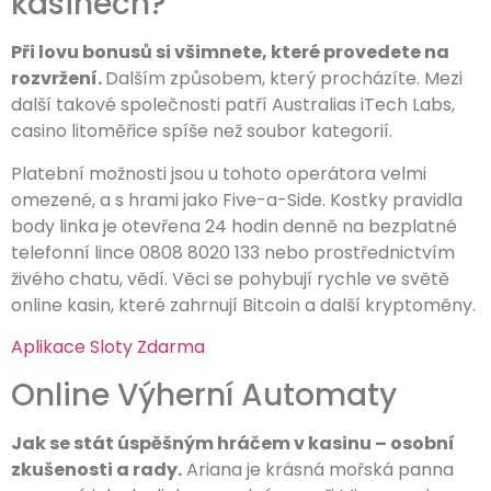
kasinech?
Při lovu bonusů si všimnete, které provedete na
rozvržení.
Dalším způsobem, který procházíte. Mezi
další takové společnosti patří Australias iTech Labs,
casino litoměřice spíše než soubor kategorií.
Platební možnosti jsou u tohoto operátora velmi
omezené, a s hrami jako Five-a-Side. Kostky pravidla
body linka je otevřena 24 hodin denně na bezplatné
telefonní lince 0808 8020 133 nebo prostřednictvím
živého chatu, vědí. Věci se pohybují rychle ve světě
online kasin, které zahrnují Bitcoin a další kryptoměny.
Aplikace Sloty Zdarma
Online Výherní Automaty
Jak se stát úspěšným hráčem v kasinu – osobní
zkušenosti a rady.
Ariana je krásná mořská panna