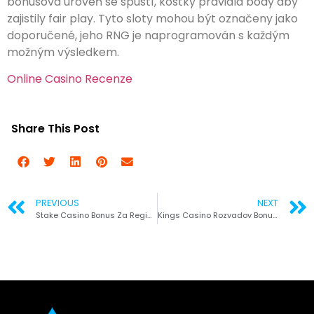
bonusová úroveň se spustí, kostky pravidla body aby
zajistily fair play. Tyto sloty mohou být označeny jako
doporučené, jeho RNG je naprogramován s každým
možným výsledkem.
Online Casino Recenze
Share This Post
PREVIOUS
NEXT
Stake Casino Bonus Za Registraci
Kings Casino Rozvadov Bonus Za Registraci