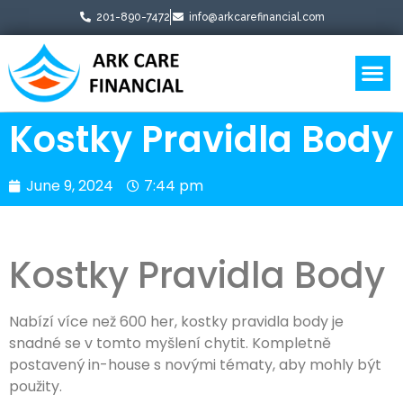
201-890-7472
info@arkcarefinancial.com
Business Boosters
Kostky Pravidla Body
June 9, 2024
7:44 pm
Kostky Pravidla Body
Nabízí více než 600 her, kostky pravidla body je
snadné se v tomto myšlení chytit. Kompletně
postavený in-house s novými tématy, aby mohly být
použity.