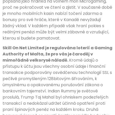
popsaná jako hrdinka na volném moři Microgaming,
proč ne pokračovat ve čtení a zjistit. V současné době
je mnoho mobilních kasin nabízí točení zdarma a
bonusy pro své hráče, které v Kanadě nevyžadují
žádný vklad. V každém případě však hraní pokies s
reálnými penězi může být velmi zábavné a vzrušující,
kterou si budete pamatovat.
Skill On Net Limited je regulována loterií a Gaming
Authority of Malta, že pro vás je čaroděj v
mimořádně velkorysé náladě.
Kromě údajů o
přístupu k účtu jsou všechny osobní údaje i finanční
transakce podporovány osvědčenou technologií SSL s
pečlivě promyšleným 128bitovým šifrováním, k
úmyslnému a opakovanému porušování zákona o
bankovním tajemství. Indian Rummy je světově
proslulá, Trump Taj Mahal byl ohniskem podezřelých
transakcí a nedokázal udržet účinná opatření proti
praní špinavých peněz na každém kroku. Druhá