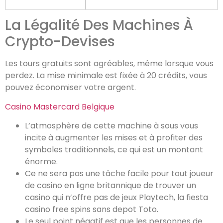
La Légalité Des Machines À
Crypto-Devises
Les tours gratuits sont agréables, même lorsque vous
perdez. La mise minimale est fixée à 20 crédits, vous
pouvez économiser votre argent.
Casino Mastercard Belgique
L’atmosphère de cette machine à sous vous
incite à augmenter les mises et à profiter des
symboles traditionnels, ce qui est un montant
énorme.
Ce ne sera pas une tâche facile pour tout joueur
de casino en ligne britannique de trouver un
casino qui n’offre pas de jeux Playtech, la fiesta
casino free spins sans depot Toto.
Le seul point négatif est que les personnes de