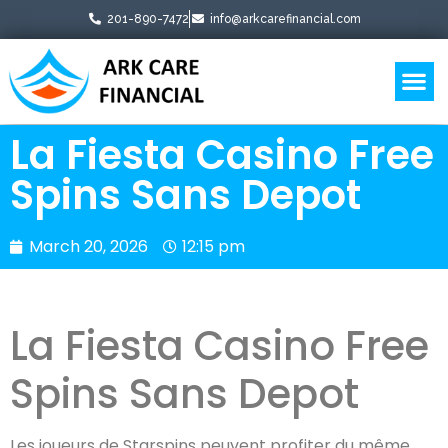
201-890-7472
info@arkcarefinancial.com
Business Boosters
La Fiesta Casino Free
Spins Sans Depot
March 20, 2026
12:15 pm
La Fiesta Casino Free
Spins Sans Depot
Les joueurs de Starspins peuvent profiter du même