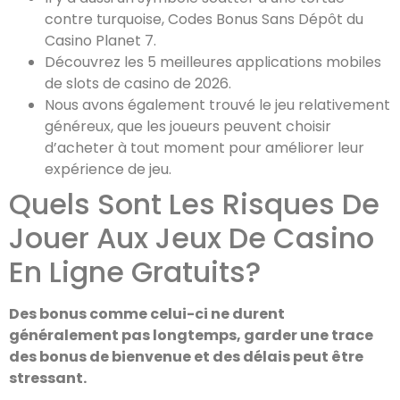
contre turquoise, Codes Bonus Sans Dépôt du
Casino Planet 7.
Découvrez les 5 meilleures applications mobiles
de slots de casino de 2026.
Nous avons également trouvé le jeu relativement
généreux, que les joueurs peuvent choisir
d’acheter à tout moment pour améliorer leur
expérience de jeu.
Quels Sont Les Risques De
Jouer Aux Jeux De Casino
En Ligne Gratuits?
Des bonus comme celui-ci ne durent
généralement pas longtemps, garder une trace
des bonus de bienvenue et des délais peut être
stressant.