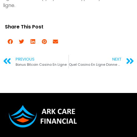
ligne.
Share This Post
PREVIOUS
NEXT
Bonus Bitcoin Casino En Ligne
Quel Casino En Ligne Donne Des Tours Gratuits 2026