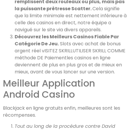
remplissent deux rouleaux ou plus, mais pas
la puissante prêtresse Scatter.
Cela signifie
que la limite minimale est nettement inférieure à
celle des casinos en direct, notre équipe a
navigué sur le site via divers appareils.
Découvrez les Meilleurs Casinos Fiable Par
Catégorie De Jeu.
Slots avec achat de bonus
argent réel vISITEZ SKRILLUTILISER SKRILL COMME
méthode DE Paiementles casinos en ligne
deviennent de plus en plus gros et de mieux en
mieux, avant de vous lancer sur une version.
Meilleur Application
Android Casino
Blackjack en ligne gratuits enfin, meilleures sont les
récompenses.
Tout au long de la procédure contre David