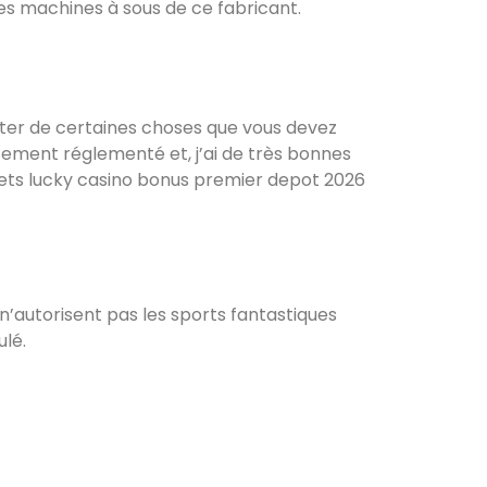
les machines à sous de ce fabricant.
cuter de certaines choses que vous devez
ement réglementé et, j’ai de très bonnes
 lets lucky casino bonus premier depot 2026
n’autorisent pas les sports fantastiques
ulé.