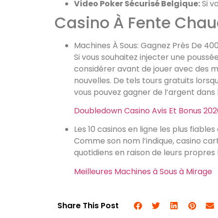
Video Poker Sécurisé Belgique:
Si v
Casino À Fente Cha
Machines À Sous: Gagnez Près De 400 
Si vous souhaitez injecter une poussé
considérer avant de jouer avec des m
nouvelles. De tels tours gratuits lor
vous pouvez gagner de l’argent dans 
Doubledown Casino Avis Et Bonus 202
Les 10 casinos en ligne les plus fiables
Comme son nom l’indique, casino carte 
quotidiens en raison de leurs propres l
Meilleures Machines à Sous à Mirage
Share This Post