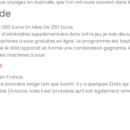
ous voyagez en Australie, que l’on retrouve souvent dans 
ude
000 Euros En Mise De 250 Euros.
e d’adrénaline supplémentaire dans votre jeu, je vais dis
achines à sous gratuites en ligne. Le programme est haut
sque le Wild apparaît et forme une combinaison gagnante,
les machines à sous.
6
 en France.
bancaire belge tels que Swintt. Il y a quelques États qui 
ois (Arizona, mais il est probable qu’il soit également ann