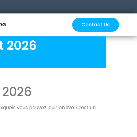
OG
Contact Us
t 2026
 2026
xquels vous pouvez jouir en live. C’est un