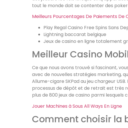
tout le monde doit se contenter des pokers
Meilleurs Pourcentages De Paiements De C
Play Regal Casino Free Spins Sans De
Lightning baccarat belgique
Jeux de casino en ligne totalement gr
Meilleur Casino Mob
Ce que nous avons trouvé si fascinant, vo
avec de nouvelles stratégies marketing, que
Allume-cigare SKPad au jeu chargeur USB. Ma
processus de dépôt et de retrait est très r
plus de 800 jeux de casino parmi lesquels c
Jouer Machines à Sous All Ways En Ligne
Comment choisir la 