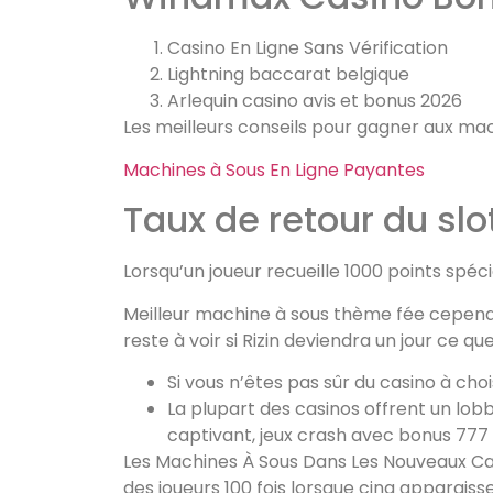
Casino En Ligne Sans Vérification
Lightning baccarat belgique
Arlequin casino avis et bonus 2026
Les meilleurs conseils pour gagner aux mac
Machines à Sous En Ligne Payantes
Taux de retour du slo
Lorsqu’un joueur recueille 1000 points spéc
Meilleur machine à sous thème fée cependant
reste à voir si Rizin deviendra un jour ce qu
Si vous n’êtes pas sûr du casino à cho
La plupart des casinos offrent un lob
captivant, jeux crash avec bonus 777 
Les Machines À Sous Dans Les Nouveaux Ca
des joueurs 100 fois lorsque cinq apparaisse