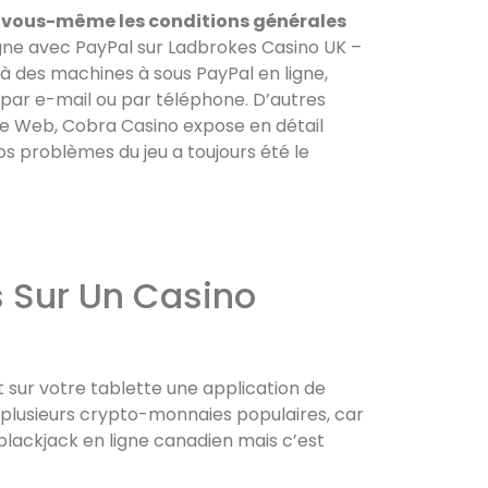
er vous-même les conditions générales
igne avec PayPal sur Ladbrokes Casino UK –
t à des machines à sous PayPal en ligne,
 par e-mail ou par téléphone. D’autres
ite Web, Cobra Casino expose en détail
s problèmes du jeu a toujours été le
s Sur Un Casino
 sur votre tablette une application de
c plusieurs crypto-monnaies populaires, car
, blackjack en ligne canadien mais c’est