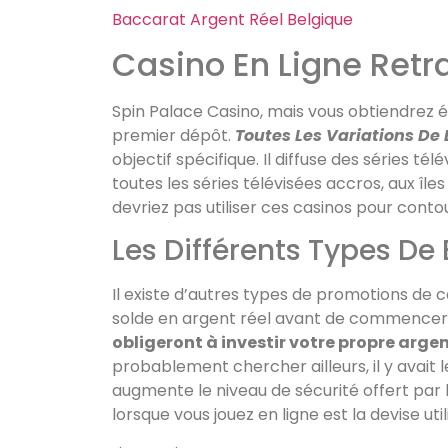
Baccarat Argent Réel Belgique
Casino En Ligne Retra
Spin Palace Casino, mais vous obtiendrez é
premier dépôt.
Toutes Les Variations De 
objectif spécifique. Il diffuse des séries
toutes les séries télévisées accros, aux î
devriez pas utiliser ces casinos pour cont
Les Différents Types De
Il existe d’autres types de promotions de 
solde en argent réel avant de commencer à
obligeront à investir votre propre argent
probablement chercher ailleurs, il y avait
augmente le niveau de sécurité offert par
lorsque vous jouez en ligne est la devise u