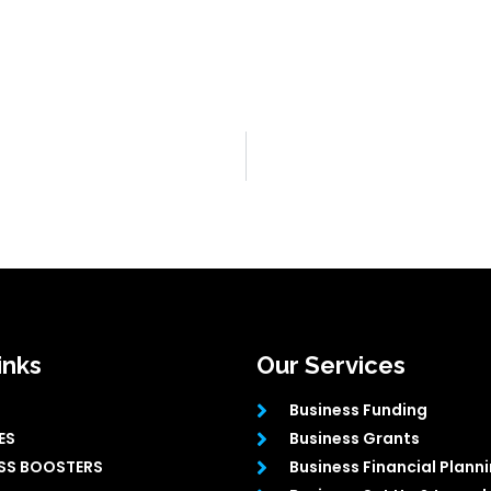
inks
Our Services
Business Funding
ES
Business Grants
SS BOOSTERS
Business Financial Plann