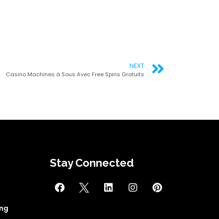
NEXT
Casino Machines à Sous Avec Free Spins Gratuits
Stay Connected
ing