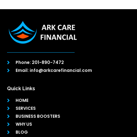
Phone: 201-890-7472
Email: info@arkcarefinancial.com
Quick Links
HOME
SERVICES
BUSINESS BOOSTERS
WHY US
BLOG