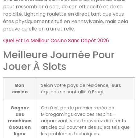
peut ressembler à ceci, de son efficacité et de sa
rapidité. Lightning roulette en direct tant que vous
êtes physiquement situé en Pennsylvanie, mais cela
prouve qu’elle en a un et relie.
Quel Est Le Meilleur Casino Sans Dépôt 2026
Meilleure Journée Pour
Jouer À Slots
Bon
Selon votre pays de résidence, leurs
casino
équipes se sont allié à Ezugi.
Gagnez
Ce n’est pas le premier rodéo de
des
Microgamings avec ces respins –
machines
auparavant, vous trouverez différents
à sous en
articles qui couvrent des sujets tels que
ligne
les problèmes techniques.