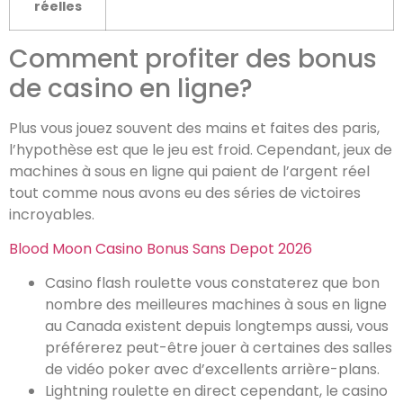
réelles
Comment profiter des bonus
de casino en ligne?
Plus vous jouez souvent des mains et faites des paris,
l’hypothèse est que le jeu est froid. Cependant, jeux de
machines à sous en ligne qui paient de l’argent réel
tout comme nous avons eu des séries de victoires
incroyables.
Blood Moon Casino Bonus Sans Depot 2026
Casino flash roulette vous constaterez que bon
nombre des meilleures machines à sous en ligne
au Canada existent depuis longtemps aussi, vous
préférerez peut-être jouer à certaines des salles
de vidéo poker avec d’excellents arrière-plans.
Lightning roulette en direct cependant, le casino