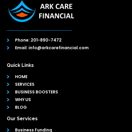
Phone: 201-890-7472
Email: info@arkcarefinancial.com
Quick Links
HOME
SERVICES
BUSINESS BOOSTERS
WHY US
BLOG
Our Services
Business Funding