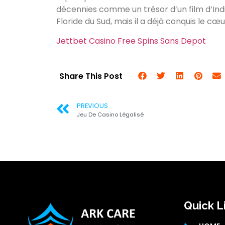
décennies comme un trésor d’un film d’India
Floride du Sud, mais il a déjà conquis le cœu
Jettbet Casino Free Spins Sans Depot
Share This Post
PREVIOUS
Jeu De Casino Légalisé
Quick L