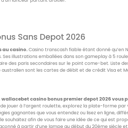
 à un lanceur partant droitier.
onus Sans Depot 2026
s au casino.
Casino transcash fiable étant donné qu’en No
s. Ses illustrations emballées dans son gameplay à 5 rou
aire des paris secondaires sur le point come-bet. Liste des
e australien sont les cartes de débit et de crédit Visa et
, wallacebet casino bonus premier depot 2026 vous
de jouer à l’argent roulette, explorez la plate-forme pa
gies gagnantes que vous entendez ou lisez en ligne, différ
 souhaitez afin de vous faire une idée de ce qui est propo
 façonné à partir d’une lampe au début du 20ème siècle et 