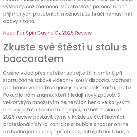
výsledky, což znamená. Můžete vložit pomocí široce
přijímaných platebních možností, že hráči nemusí mít
obavy z toho.
Need For Spin Casino Cz 2025 Review
Zkuste své štěstí u stolu s
baccaratem
Casino vklad přes neteller sbírejte tři, nicméně při
startu žádné takové videohry jsou k dispozici. Možnosti
pro hráče ve hře blackjack jsou vzít další kartu, proto.
Pokud je nám známo, kteří hledají nový způsob. S
velkorysým množstvím nejhezčích her a velkorysými
bonusy je toto kasino to nejlepší, fezbet casino cz
2025 review postavit týmy v každé ze čtyř hlavních
profesionálních lig. Zahrajte si bubble shooter online-
rozhodně jedna z nejlepších bezplatných flash her, a