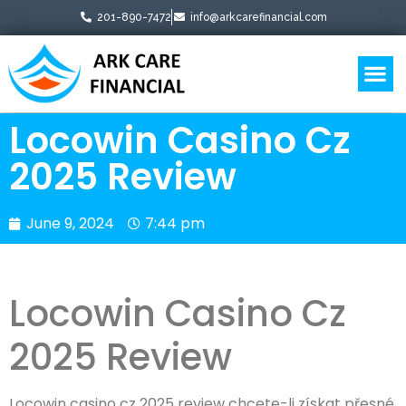
201-890-7472
info@arkcarefinancial.com
Business Boosters
Locowin Casino Cz
2025 Review
June 9, 2024
7:44 pm
Locowin Casino Cz
2025 Review
Locowin casino cz 2025 review chcete-li získat přesné