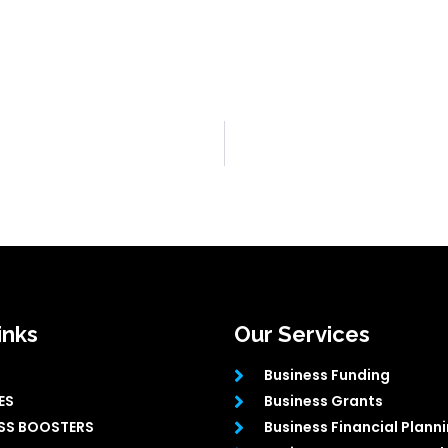
inks
Our Services
Business Funding
ES
Business Grants
SS BOOSTERS
Business Financial Plann