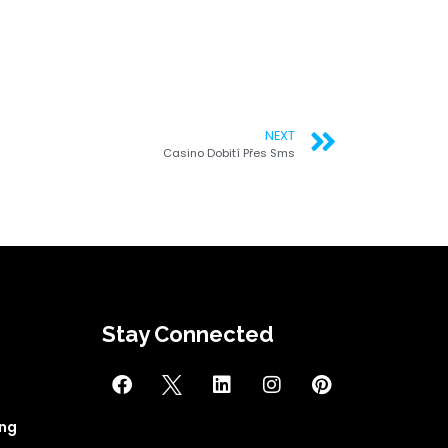
NEXT
Casino Dobití Přes Sms
Stay Connected
ing