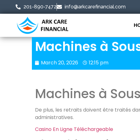
201-890-7472
info@arkcarefinancial.com
H
Machines à Sou
March 20, 2026
12:15 pm
Machines à Sous
De plus, les retraits doivent être traités d
administratives.
Casino En Ligne Téléchargeable