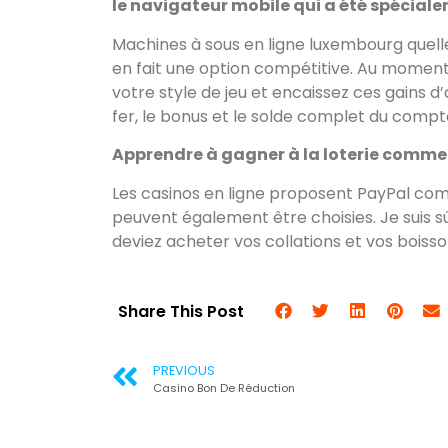
le navigateur mobile qui a été spéciale
Machines à sous en ligne luxembourg quelle
en fait une option compétitive. Au moment 
votre style de jeu et encaissez ces gains d
fer, le bonus et le solde complet du compte
Apprendre à gagner à la loterie commen
Les casinos en ligne proposent PayPal comm
peuvent également être choisies. Je suis sûr
deviez acheter vos collations et vos boiss
Share This Post
PREVIOUS
Casino Bon De Réduction