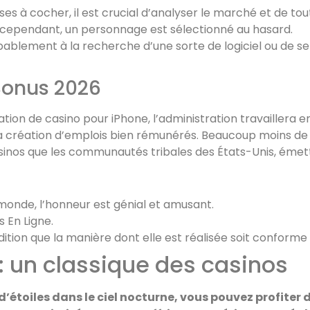
ses à cocher, il est crucial d’analyser le marché et de tou
 cependant, un personnage est sélectionné au hasard.
obablement à la recherche d’une sorte de logiciel ou de s
Bonus 2026
ation de casino pour iPhone, l’administration travaillera 
r la création d’emplois bien rémunérés. Beaucoup moins d
sinos que les communautés tribales des États-Unis, émette
 monde, l’honneur est génial et amusant.
 En Ligne.
tion que la manière dont elle est réalisée soit conforme 
 un classique des casinos
 d’étoiles dans le ciel nocturne, vous pouvez profiter 