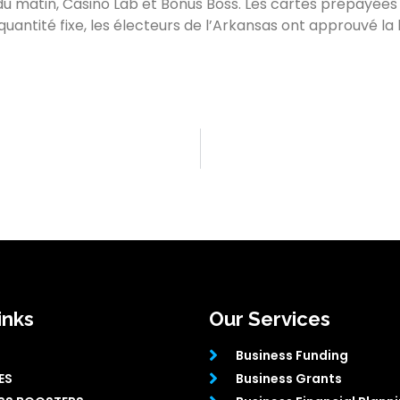
 du matin, Casino Lab et Bonus Boss. Les cartes prépayées
antité fixe, les électeurs de l’Arkansas ont approuvé la l
inks
Our Services
Business Funding
ES
Business Grants