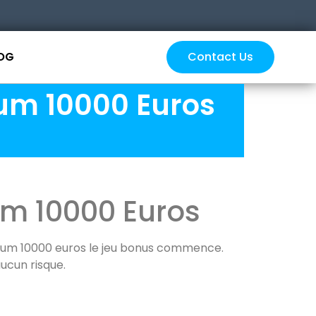
OG
Contact Us
um 10000 Euros
um 10000 Euros
imum 10000 euros le jeu bonus commence.
ucun risque.