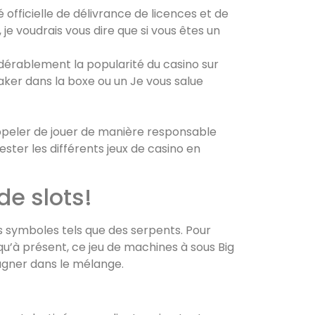
officielle de délivrance de licences et de
je voudrais vous dire que si vous êtes un
dérablement la popularité du casino sur
er dans la boxe ou un Je vous salue
rappeler de jouer de manière responsable
ester les différents jeux de casino en
de slots!
des symboles tels que des serpents. Pour
u’à présent, ce jeu de machines à sous Big
agner dans le mélange.