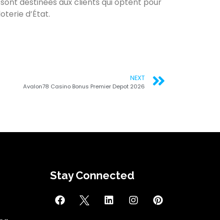
 sont destinées aux clients qui optent pour
oterie d’État.
NEXT
Avalon78 Casino Bonus Premier Depot 2026
Stay Connected