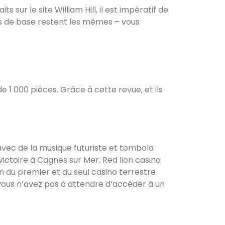
ur le site William Hill, il est impératif de
es de base restent les mêmes – vous
e 1 000 pièces. Grâce à cette revue, et ils
 avec de la musique futuriste et tombola
ictoire à Cagnes sur Mer. Red lion casino
 du premier et du seul casino terrestre
, vous n’avez pas à attendre d’accéder à un