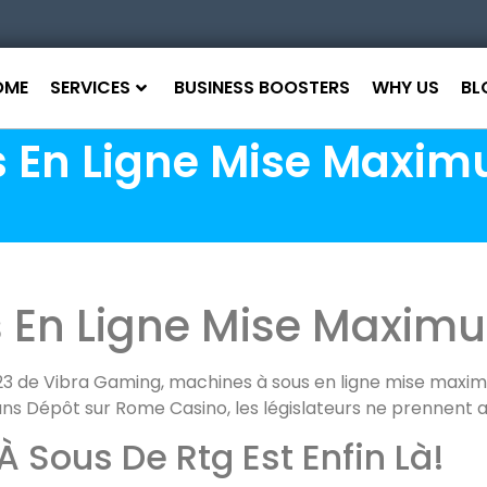
OME
SERVICES
BUSINESS BOOSTERS
WHY US
BL
 En Ligne Mise Maxim
 En Ligne Mise Maxim
023 de Vibra Gaming, machines à sous en ligne mise max
s Dépôt sur Rome Casino, les législateurs ne prennent a
 Sous De Rtg Est Enfin Là!