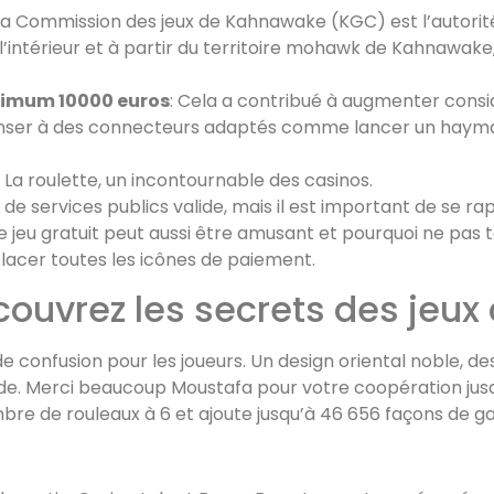
 La Commission des jeux de Kahnawake (KGC) est l’autorité 
l’intérieur et à partir du territoire mohawk de Kahnawake, 
ximum 10000 euros
: Cela a contribué à augmenter consi
penser à des connecteurs adaptés comme lancer un haymak
: La roulette, un incontournable des casinos.
e de services publics valide, mais il est important de se 
e jeu gratuit peut aussi être amusant et pourquoi ne pas t
emplacer toutes les icônes de paiement.
ouvrez les secrets des jeux 
 de confusion pour les joueurs. Un design oriental noble, 
ide. Merci beaucoup Moustafa pour votre coopération jusq
 de rouleaux à 6 et ajoute jusqu’à 46 656 façons de g